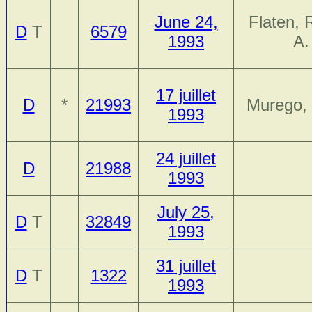
June 24,
Flaten, 
D
T
6579
1993
A.
17 juillet
D
*
21993
Murego,
1993
24 juillet
D
21988
1993
July 25,
D
T
32849
1993
31 juillet
D
T
1322
1993