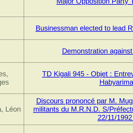
Major Opposition Party
Businessman elected to lead R
Demonstration against
es,
TD Kigali 945 - Objet : Entre
ges
Habyarim
Discours prononcé par M. Mug
, Léon
militants du M.R.N.D. S/Préfect
22/11/1992 