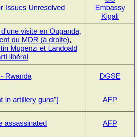
or Issues Unresolved
Embassy
Kigali
 d'une visite en Ouganda,
ent du MDR (à droite),
in Mugenzi et Landoald
i libéral
 - Rwanda
DGSE
 in artillery guns"]
AFP
re assassinated
AFP