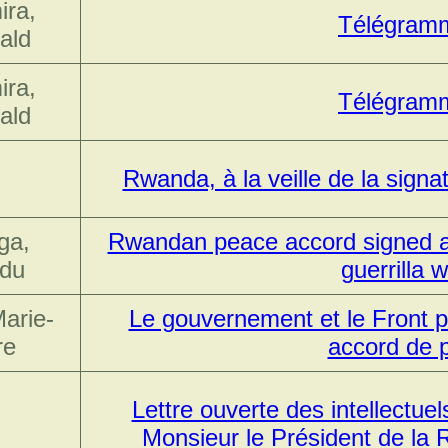
ira,
Télégram
ald
ira,
Télégram
ald
Rwanda, à la veille de la signa
ga,
Rwandan peace accord signed am
du
guerrilla 
Marie-
Le gouvernement et le Front pa
re
accord de 
Lettre ouverte des intellectu
Monsieur le Président de la