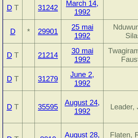
March 14,
D
T
31242
1992
25 mai
Nduwu
D
*
29901
1992
Sila
30 mai
Twagira
D
T
21214
1992
Faus
June 2,
D
T
31279
1992
August 24,
D
T
35595
Leader,
1992
August 28,
Flaten, 