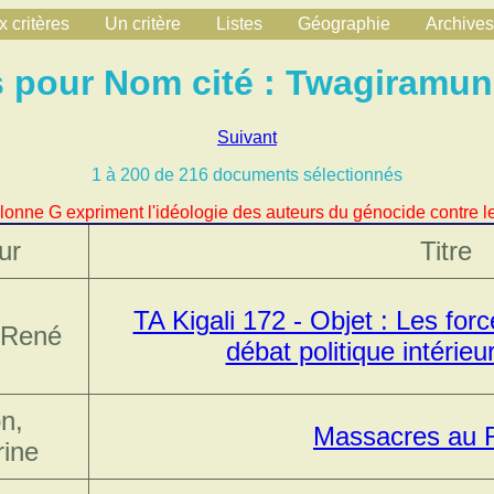
 critères
Un critère
Listes
Géographie
Archives
pour Nom cité : Twagiramun
Suivant
1 à 200 de 216 documents sélectionnés
lonne G expriment l'idéologie des auteurs du génocide contre le
ur
Titre
TA Kigali 172 - Objet : Les for
, René
débat politique intérieu
n,
Massacres au
rine