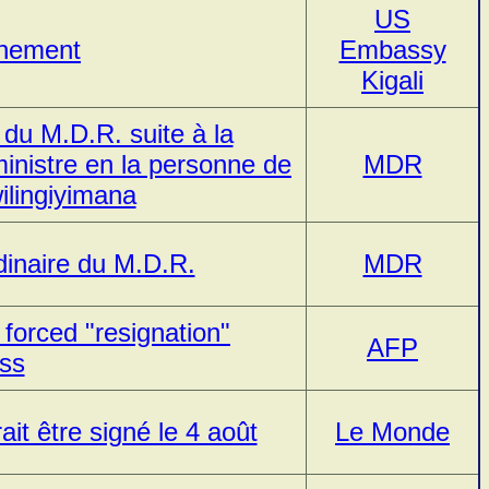
US
nement
Embassy
Kigali
 du M.D.R. suite à la
inistre en la personne de
MDR
lingiyimana
dinaire du M.D.R.
MDR
forced "resignation"
AFP
ss
it être signé le 4 août
Le Monde