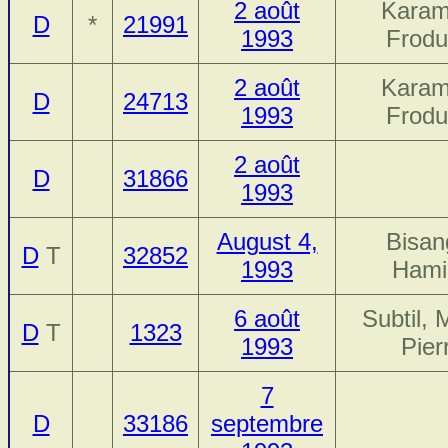
2 août
Karam
D
*
21991
1993
Frodu
2 août
Karam
D
24713
1993
Frodu
2 août
D
31866
1993
August 4,
Bisan
D
T
32852
1993
Hami
6 août
Subtil, 
D
T
1323
1993
Pier
7
D
33186
septembre