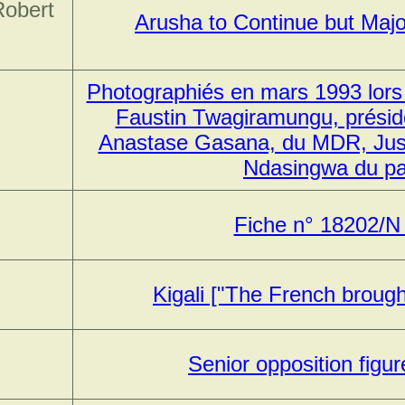
Robert
Arusha to Continue but Maj
Photographiés en mars 1993 lors
Faustin Twagiramungu, présid
Anastase Gasana, du MDR, Just
Ndasingwa du part
Fiche n° 18202/N
Kigali ["The French brought
Senior opposition figu