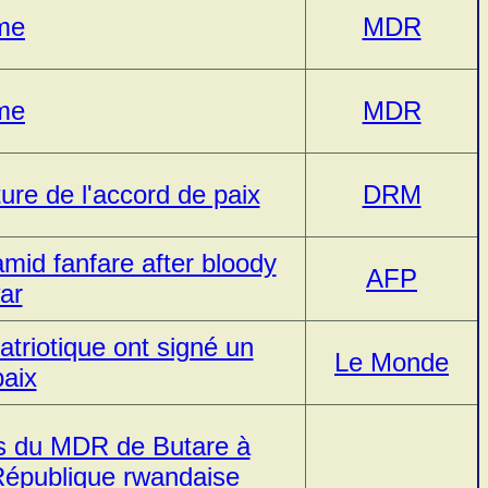
me
MDR
me
MDR
ture de l'accord de paix
DRM
id fanfare after bloody
AFP
war
triotique ont signé un
Le Monde
paix
els du MDR de Butare à
 République rwandaise