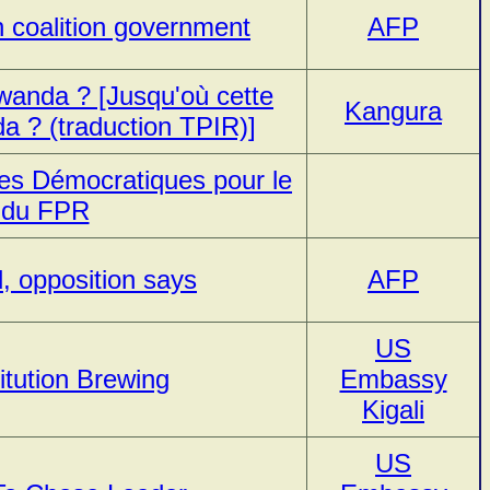
on coalition government
AFP
wanda ? [Jusqu'où cette
Kangura
a ? (traduction TPIR)]
s Démocratiques pour le
 du FPR
, opposition says
AFP
US
itution Brewing
Embassy
Kigali
US