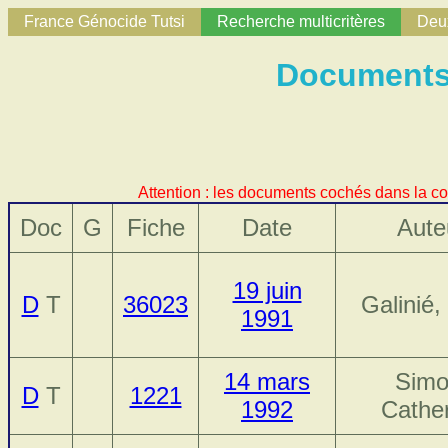
France Génocide Tutsi
Recherche multicritères
Deux
Documents 
Attention : les documents cochés dans la co
Doc
G
Fiche
Date
Aute
19 juin
D
T
36023
Galinié
1991
14 mars
Simo
D
T
1221
1992
Cathe