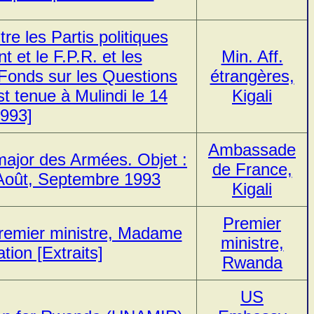
e les Partis politiques
 et le F.P.R. et les
Min. Aff.
 Fonds sur les Questions
étrangères,
 tenue à Mulindi le 14
Kigali
993]
Ambassade
major des Armées. Objet :
de France,
, Août, Septembre 1993
Kigali
Premier
remier ministre, Madame
ministre,
tion [Extraits]
Rwanda
US