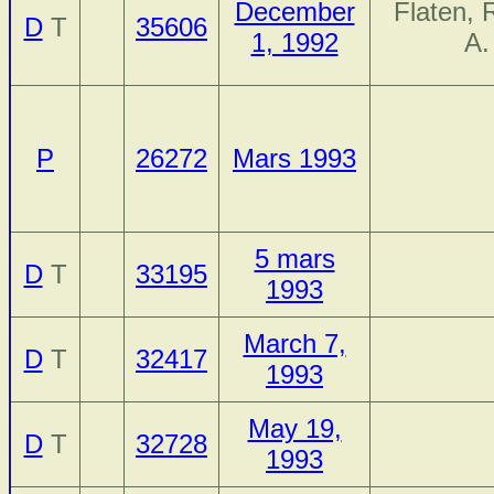
December
Flaten, 
D
T
35606
1, 1992
A.
P
26272
Mars 1993
5 mars
D
T
33195
1993
March 7,
D
T
32417
1993
May 19,
D
T
32728
1993