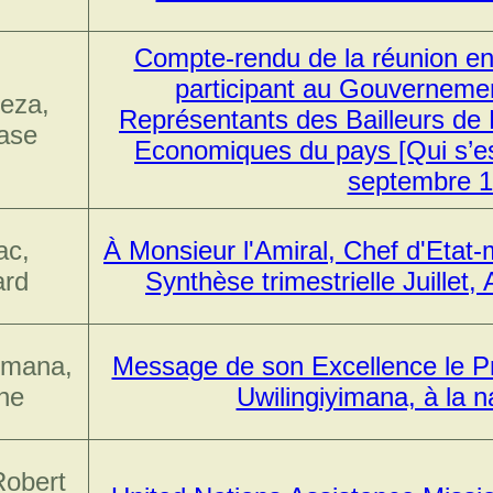
Compte-rendu de la réunion entr
participant au Gouvernement
eza,
Représentants des Bailleurs de
ase
Economiques du pays [Qui s’est
septembre 1
ac,
À Monsieur l'Amiral, Chef d'Etat-
ard
Synthèse trimestrielle Juillet
yimana,
Message de son Excellence le P
he
Uwilingiyimana, à la na
Robert