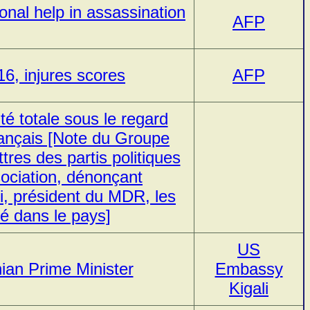
ional help in assassination
AFP
16, injures scores
AFP
é totale sous le regard
rançais [Note du Groupe
tres des partis politiques
ociation, dénonçant
i, président du MDR, les
té dans le pays]
US
ian Prime Minister
Embassy
Kigali