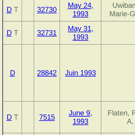
May 24,
Uwiba
D
T
32730
1993
Marie-G
May 31,
D
T
32731
1993
D
28842
Juin 1993
June 9,
Flaten, 
D
T
7515
1993
A.