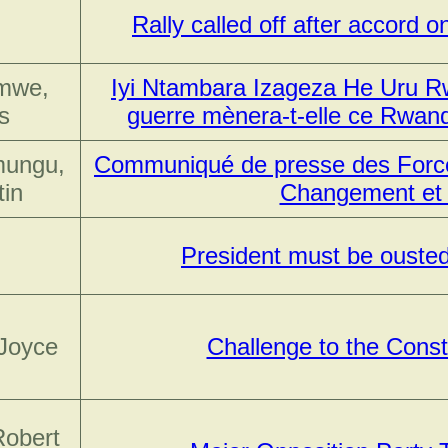
Rally called off after accord 
mwe,
Iyi Ntambara Izageza He Uru R
s
guerre mènera-t-elle ce Rwand
mungu,
Communiqué de presse des Force
tin
Changement et
President must be ousted
 Joyce
Challenge to the Const
Robert