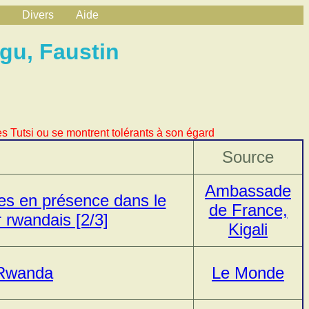
Divers
Aide
gu, Faustin
s Tutsi ou se montrent tolérants à son égard
Source
Ambassade
ces en présence dans le
de France,
r rwandais [2/3]
Kigali
 Rwanda
Le Monde