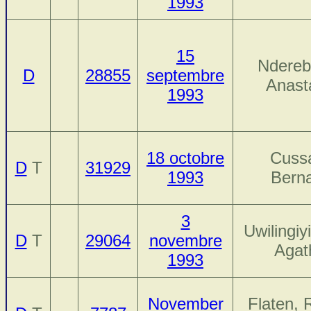
1993
15
Ndereb
D
28855
septembre
Anast
1993
18 octobre
Cuss
D
T
31929
1993
Bern
3
Uwilingi
D
T
29064
novembre
Agat
1993
November
Flaten, 