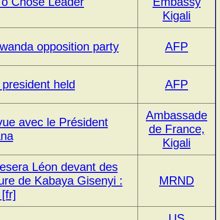
 To Chose Leader
Embassy
Kigali
wanda opposition party
AFP
 president held
AFP
Ambassade
vue avec le Président
de France,
ana
Kigali
esera Léon devant des
ure de Kabaya Gisenyi :
MRND
[fr]
US