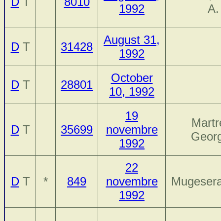
D
T
8010
1992
A.
August 31,
D
T
31428
1992
October
D
T
28801
10, 1992
19
Martr
D
T
35699
novembre
Geor
1992
22
D
T
*
849
novembre
Mugesera
1992