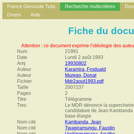
France Génocide Tutsi
Recherche multicritères
Deux
Divers
Aide
Fiche du doc
Attention : ce document exprime l'idéologie des auteu
Num
21991
Date
Lundi 2 août 1993
Amj
19930802
Auteur
Karamira, Froduald
Auteur
Murego, Donat
Fichier
Mdr2aout1993.pdf
Taille
2007237
Pages
2
Titre
Télégramme
Tres
Le MDR dénonce la supercherie 
candidature de Jean Kambanda a
base élargie
Nom cité
Kambanda, Jean
Nom cité
Twagiramungu, Faustin
Nom cité
Uwilingiyimana, Agathe