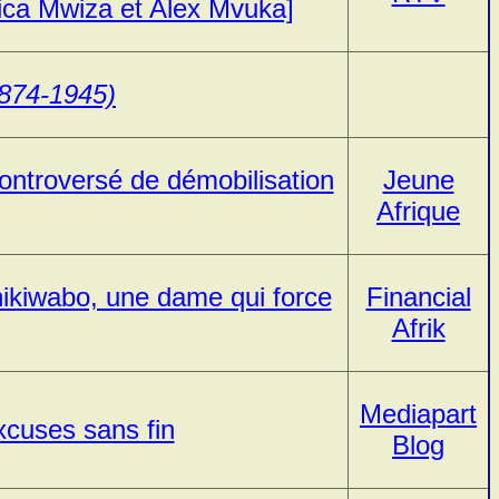
ica Mwiza et Alex Mvuka]
1874-1945)
ontroversé de démobilisation
Jeune
Afrique
hikiwabo, une dame qui force
Financial
Afrik
Mediapart
xcuses sans fin
Blog