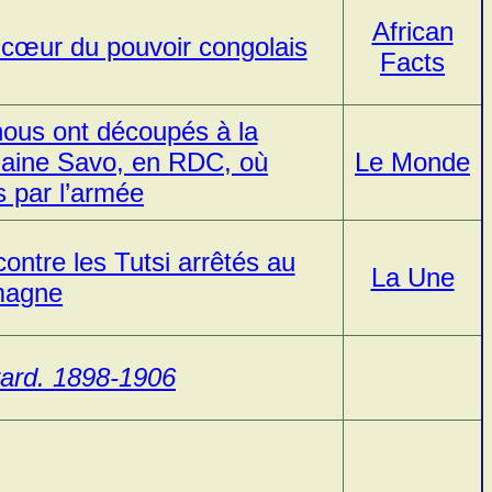
African
cœur du pouvoir congolais
Facts
nous ont découpés à la
laine Savo, en RDC, où
Le Monde
s par l’armée
ntre les Tutsi arrêtés au
La Une
magne
rard. 1898-1906