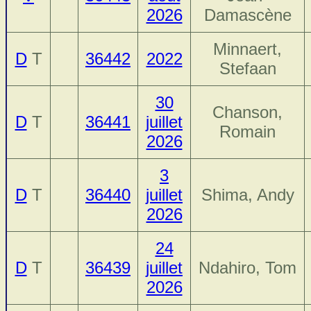
2026
Damascène
Minnaert,
D
T
36442
2022
Stefaan
30
Chanson,
D
T
36441
juillet
Romain
2026
3
D
T
36440
juillet
Shima, Andy
2026
24
D
T
36439
juillet
Ndahiro, Tom
2026