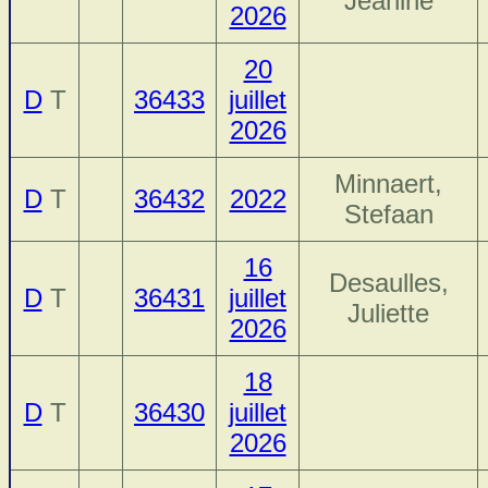
Jeanine
2026
20
D
T
36433
juillet
2026
Minnaert,
D
T
36432
2022
Stefaan
16
Desaulles,
D
T
36431
juillet
Juliette
2026
18
D
T
36430
juillet
2026