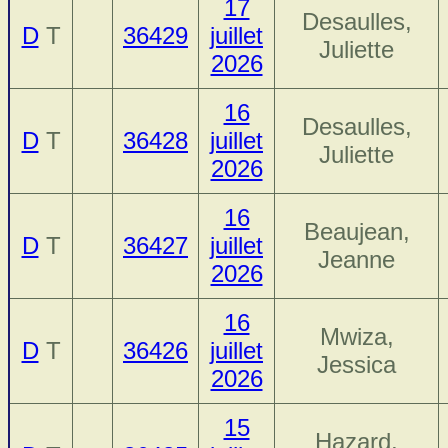
17
Desaulles,
D
T
36429
juillet
Juliette
2026
16
Desaulles,
D
T
36428
juillet
Juliette
2026
16
Beaujean,
D
T
36427
juillet
Jeanne
2026
16
Mwiza,
D
T
36426
juillet
Jessica
2026
15
Hazard,