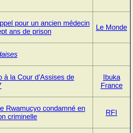
appel pour un ancien médecin
Le Monde
pt ans de prison
daises
à la Cour d’Assises de
Ibuka
7
France
ène Rwamucyo condamné en
RFI
on criminelle