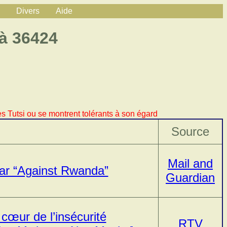
Divers
Aide
 à 36424
s Tutsi ou se montrent tolérants à son égard
Source
Mail and
ar “Against Rwanda”
Guardian
œur de l’insécurité
RTV