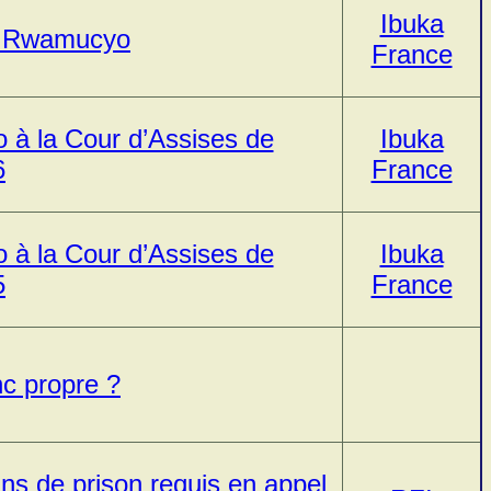
Ibuka
e Rwamucyo
France
à la Cour d’Assises de
Ibuka
6
France
à la Cour d’Assises de
Ibuka
5
France
nc propre ?
ns de prison requis en appel