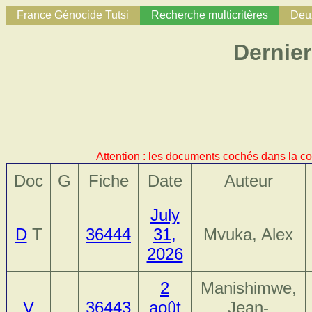
France Génocide Tutsi
Recherche multicritères
Deux
Dernier
Attention : les documents cochés dans la co
Doc
G
Fiche
Date
Auteur
July
D
T
36444
31,
Mvuka, Alex
2026
2
Manishimwe,
V
36443
août
Jean-