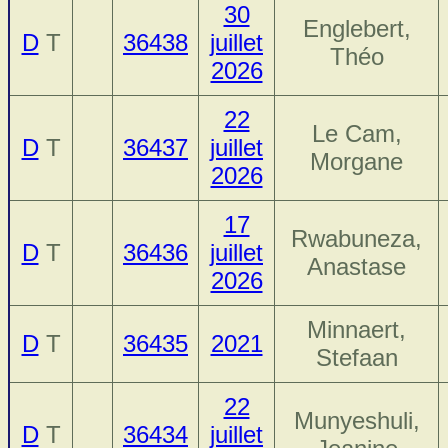
30
Englebert,
D
T
36438
juillet
Théo
2026
22
Le Cam,
D
T
36437
juillet
Morgane
2026
17
Rwabuneza,
D
T
36436
juillet
Anastase
2026
Minnaert,
D
T
36435
2021
Stefaan
22
Munyeshuli,
D
T
36434
juillet