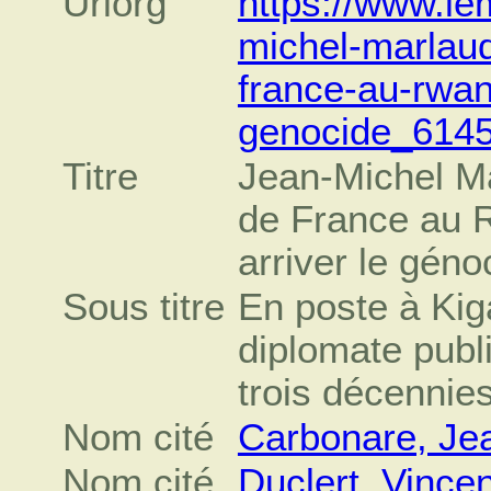
Urlorg
https://www.lem
michel-marlau
france-au-rwand
genocide_614
Titre
Jean-Michel M
de France au R
arriver le géno
Sous titre
En poste à Kiga
diplomate publi
trois décennies
Nom cité
Carbonare, Je
Nom cité
Duclert, Vincen