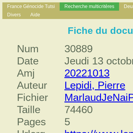
France Génocide Tutsi
Recherche multicritères
Deux
Divers
Aide
Fiche du doc
Num
30889
Date
Jeudi 13 octob
Amj
20221013
Auteur
Lepidi, Pierre
Fichier
MarlaudJeNaiP
Taille
74460
Pages
5