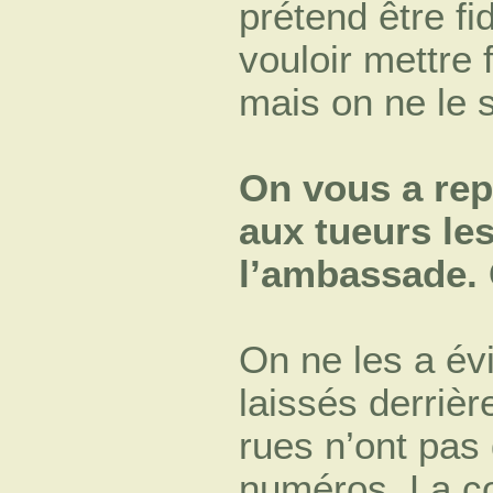
prétend être f
vouloir mettre 
mais on ne le 
On vous a re
aux tueurs le
l’ambassade. 
On ne les a é
laissés derrièr
rues n’ont pas
numéros. La c