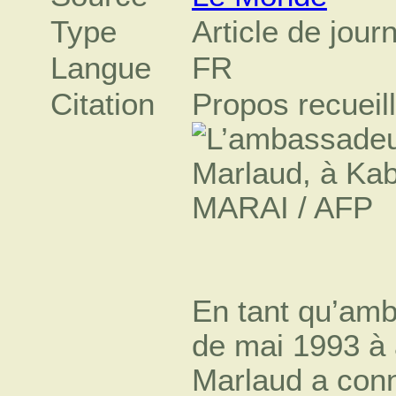
Type
Article de jour
Langue
FR
Citation
Propos recueill
En tant qu’am
de mai 1993 à 
Marlaud a conn