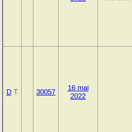
16 mai
D
T
30057
2022