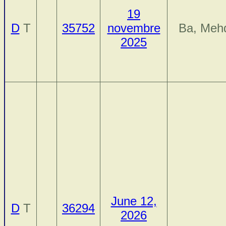
19
D
T
35752
novembre
Ba, Meh
2025
June 12,
D
T
36294
2026