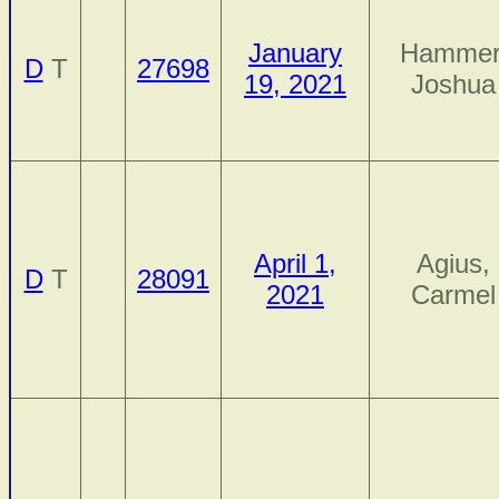
January
Hammer
D
T
27698
19, 2021
Joshua
April 1,
Agius,
D
T
28091
2021
Carmel