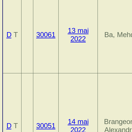
13 mai
D
T
30061
Ba, Meh
2022
14 mai
Brangeo
D
T
30051
2022
Alexand