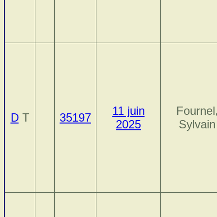
11 juin
Fournel
D
T
35197
2025
Sylvain