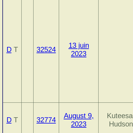
13 juin
D
T
32524
2023
August 9,
Kuteesa
D
T
32774
2023
Hudson