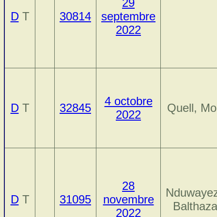
29
D
T
30814
septembre
2022
4 octobre
D
T
32845
Quell, Mo
2022
28
Nduwayez
D
T
31095
novembre
Balthaza
2022