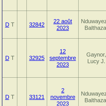
22 août
Nduwayez
D
T
32842
2023
Balthaza
12
Gaynor
D
T
32925
septembre
Lucy J.
2023
2
Nduwayez
D
T
33121
novembre
Balthaza
2023