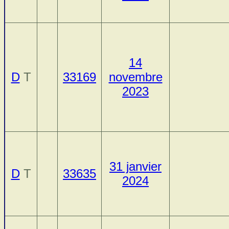
14
D
T
33169
novembre
2023
31 janvier
D
T
33635
2024