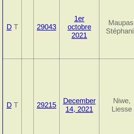
1er
Maupas
D
T
29043
octobre
Stéphan
2021
December
Niwe,
D
T
29215
14, 2021
Liesse