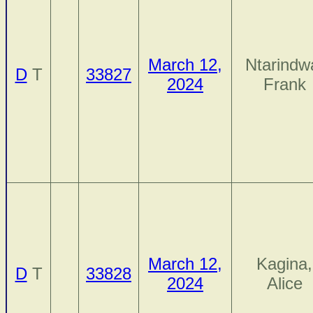
March 12,
Ntarindw
D
T
33827
2024
Frank
March 12,
Kagina,
D
T
33828
2024
Alice