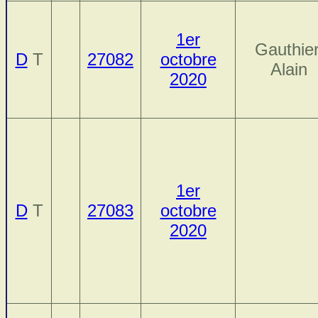
1er
Gauthier
D
T
27082
octobre
Alain
2020
1er
D
T
27083
octobre
2020