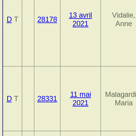
13 avril
Vidalie,
D
T
28178
2021
Anne
11 mai
Malagardi
D
T
28331
2021
Maria