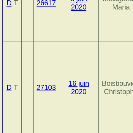
D
T
26617
2020
Maria
16 juin
Boisbouvi
D
T
27103
2020
Christop