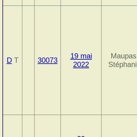
19 mai
Maupas
D
T
30073
2022
Stéphan