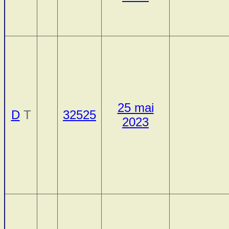
25 mai
D
T
32525
2023