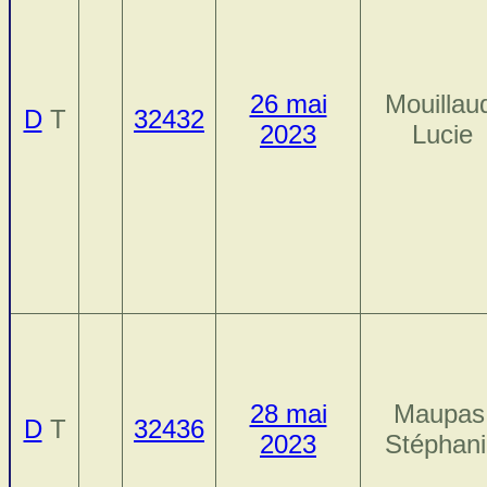
26 mai
Mouillau
D
T
32432
2023
Lucie
28 mai
Maupas
D
T
32436
2023
Stéphan