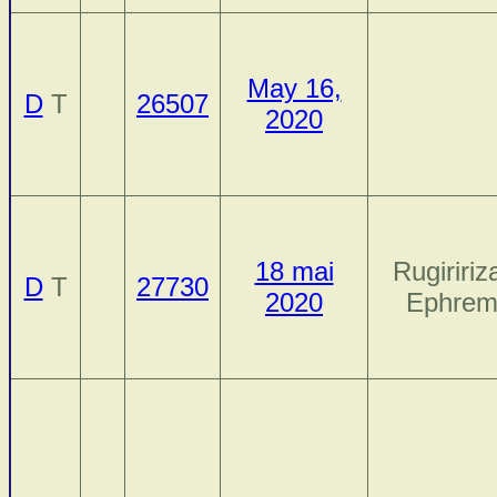
May 16,
D
T
26507
2020
18 mai
Rugiririz
D
T
27730
2020
Ephre