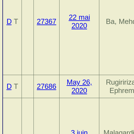
22 mai
D
T
27367
Ba, Meh
2020
May 26,
Rugiririz
D
T
27686
2020
Ephre
3 juin
Malagardi