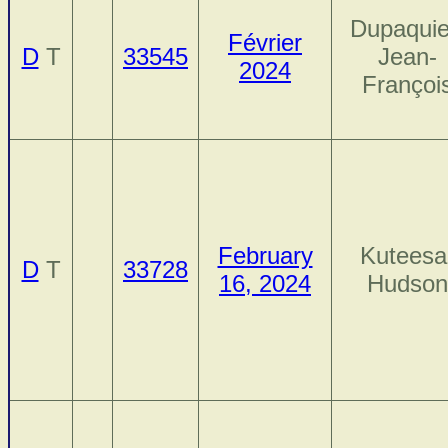
Dupaquie
Février
D
T
33545
Jean-
2024
Françoi
February
Kuteesa
D
T
33728
16, 2024
Hudson