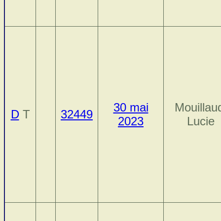
30 mai
Mouillau
D
T
32449
2023
Lucie