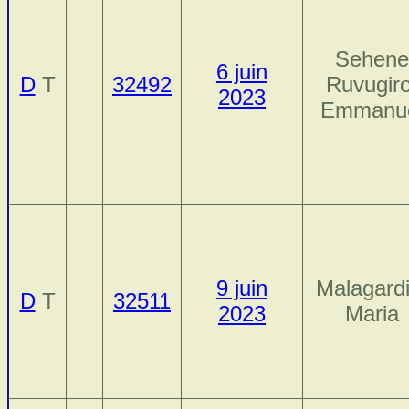
Sehene
6 juin
D
T
32492
Ruvugiro
2023
Emmanu
9 juin
Malagardi
D
T
32511
2023
Maria