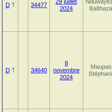
29 juillet
Nduwayez
D
T
34477
2024
Balthaza
8
Maupas
D
T
34640
novembre
Stéphan
2024