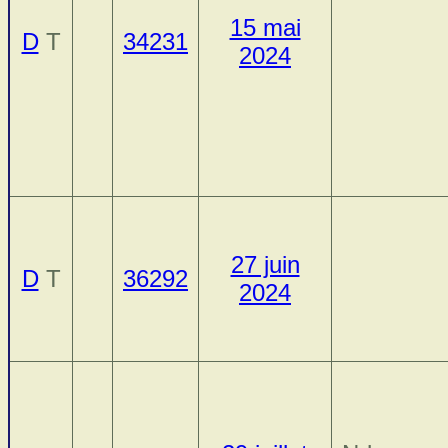
15 mai
D
T
34231
2024
27 juin
D
T
36292
2024