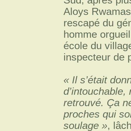
Aloys Rwamasi
rescapé du gén
homme orgueil
école du villa
inspecteur de p
« Il s’était do
d’intouchable, 
retrouvé. Ça n
proches qui so
soulage »
, lâc