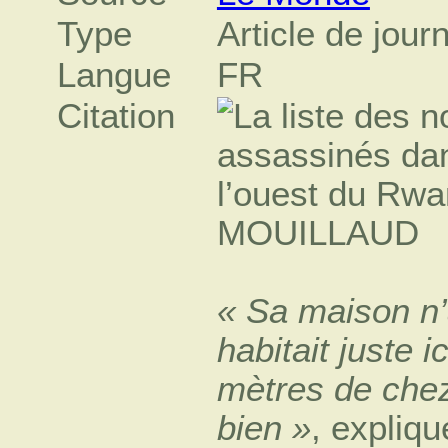
Type
Article de jour
Langue
FR
Citation
« Sa maison n’
habitait juste 
mètres de chez
bien »
, expliq