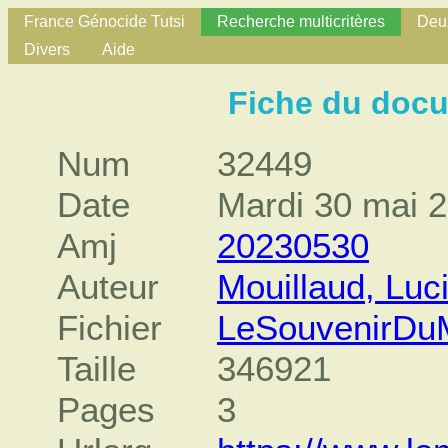
France Génocide Tutsi
Recherche multicritères
Deux
Divers
Aide
Fiche du doc
Num
32449
Date
Mardi 30 mai 
Amj
20230530
Auteur
Mouillaud, Luc
Fichier
LeSouvenirDu
Taille
346921
Pages
3