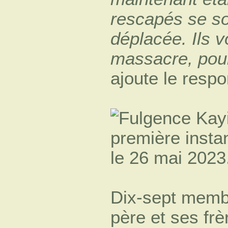
rescapés se son
déplacée. Ils v
massacre, pour 
ajoute le respo
Dix-sept membr
père et ses fr