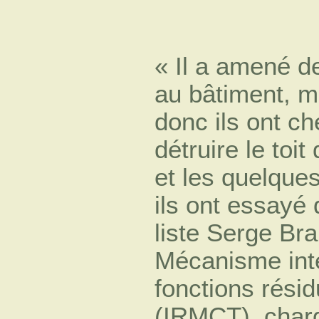
« Il a amené d
au bâtiment, ma
donc ils ont c
détruire le toit
et les quelque
ils ont essayé
liste Serge Br
Mécanisme inte
fonctions rési
(IRMCT), charg