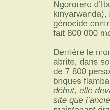
Ngororero d’Ib
kinyarwanda), 
génocide contre
fait 800 000 m
Derrière le mo
abrite, dans so
de 7 800 perso
briques flamba
début, elle dev
site que l’anci
maintenant éta