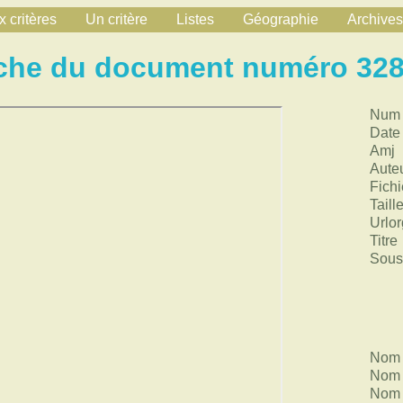
 critères
Un critère
Listes
Géographie
Archives
che du document numéro 32
Num
Date
Amj
Aute
Fichi
Taill
Urlor
Titre
Sous 
Nom 
Nom 
Nom 