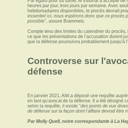
Par égard pour sa santé, le tribunal a accepté de 
heures par jour, trois jours par semaine. Avec se
hebdomadaires disponibles, le procès devrait pro
essentiel ici, nous espérons donc que ce procès p
possible
", assure Brammetz.
Compte tenu des limites du calendrier du procès, 
ce que les présentations de l'accusation durent j
que la défense poursuivra probablement jusqu'à l'
Controverse sur l'avoc
défense
En janvier 2021, Altit a déposé une requête auprè
en tant qu'avocat de la défense. Il a été désigné
selon la requête, il existe "
des points de vue diver
de défense sur la façon dont l'affaire devrait être
Par Molly Quell, notre correspondante à La Ha