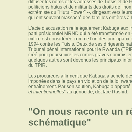
diffuser les noms et les adresses de Tutsis et de H
politiciens hutus et de militants des droits de l'h
extrémiste du "Hutu Power" --, dirigeant vers leur
qui ont souvent massacré des familles entières à 
L'acte d'accusation relie également Kabuga aux I
parti présidentiel MRND qui a été transformée en o
milice est considérée comme l'un des principaux
1994 contre les Tutsis. Deux de ses dirigeants n
Tribunal pénal international pour le Rwanda (TPIR
créé pour poursuivre les crimes graves commis 
quelques autres sont devenus les principaux info
du TPIR.
Les procureurs affirment que Kabuga a acheté de
importées dans le pays en violation de la loi rwanda
entraînement. Par son soutien, Kabuga a apporté 
et intentionnelles
" au génocide, déclare Rashid.
"On nous raconte un ré
schématique"