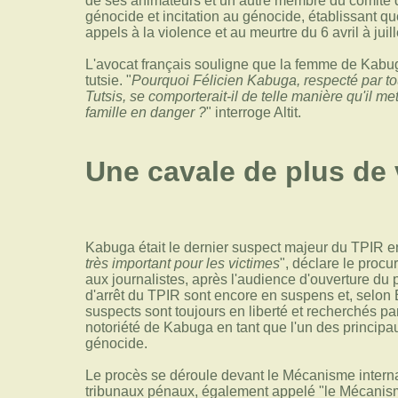
de ses animateurs et un autre membre du comité d
génocide et incitation au génocide, établissant q
appels à la violence et au meurtre du 6 avril à juill
L'avocat français souligne que la femme de Kabuga
tutsie. "
Pourquoi Félicien Kabuga, respecté par tou
Tutsis, se comporterait-il de telle manière qu'il met
famille en danger ?
" interroge Altit.
Une cavale de plus de 
Kabuga était le dernier suspect majeur du TPIR en
très important pour les victimes
", déclare le proc
aux journalistes, après l'audience d'ouverture du
d'arrêt du TPIR sont encore en suspens et, selon
suspects sont toujours en liberté et recherchés p
notoriété de Kabuga en tant que l'un des principa
génocide.
Le procès se déroule devant le Mécanisme interna
tribunaux pénaux, également appelé "le Mécanisme