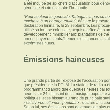
a été inculpé de six chefs d'accusation pour génoc
génocide et crimes contre l'humanité.
"
Pour soutenir le génocide, Kabuga n'a pas eu bes
machette à un barrage routier
", déclare le procur
déclaration liminaire, le 29 septembre. Les proc
utilisé sa fortune colossale, acquise grâce à un a
développement immobilier aux plantations de thé 
armes, payer des entraînements et financer la stat
extrémistes hutus.
Émissions haineuses
Une grande partie de l'exposé de l'accusation por
que président de la RTLM. La station de radio a é
programmant d'abord que quelques heures par jour
heures sur 24, diffusant de la musique populaire
politiques, et se hissant au rang de principale stat
s'est avérée follement populaire
", déclare à la co
Selon lui, ses émissions sont devenues de plus en