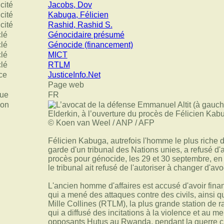
cité
Jacobs, Dov
cité
Kabuga, Félicien
cité
Rashid, Rashid S.
clé
Génocidaire présumé
clé
Génocide (financement)
clé
MICT
clé
RTLM
ce
JusticeInfo.Net
Page web
ue
FR
ion
Félicien Kabuga, autrefois l'homme le plus riche 
garde d'un tribunal des Nations unies, a refusé d'a
procès pour génocide, les 29 et 30 septembre, en
le tribunal ait refusé de l'autoriser à changer d'avo
L'ancien homme d'affaires est accusé d'avoir fina
qui a mené des attaques contre des civils, ainsi 
Mille Collines (RTLM), la plus grande station de r
qui a diffusé des incitations à la violence et au me
opposants Hutus au Rwanda, pendant la guerre civ