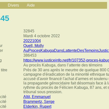
Divers
Aide
845
32845
Mardi 4 octobre 2022
20221004
ur
Quell, Molly
er
AuProcesKabugaDansLattenteDesTemoinsJustic
e
386453
g
https://www.justiceinfo.net/fr/107352-proces-kabu
Au procès Kabuga, dans l’attente des témoins
titre
Près de 30 ans après le meurtre de quelque 800 0
campagne d'éradication de la minorité ethnique 
accusé d'avoir financé l'achat d'armes et soutenu u
la propagande génocidaire fait désormais face à la
rythme du procès de Félicien Kabuga, 87 ans, et so
tribunal sous pression.
cité
Altit, Emmanuel
cité
Brammertz, Serge
cité
Elderkin, Rupert