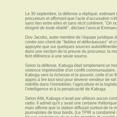
Le 30 septembre, la défense a répliqué, estimant 
procureurs et affirmant que l'acte d'accusation n'ét
sans lien entre elles et sans récit cohérent. "
On no
éloigné de toute réalité
", déclare l'avocat Emmanue
Dov Jacobs, autre membre de l'équipe juridique d
contre son client de "
faibles et défectueuses
" et c
appuyée que sur quelques sources autoréférentiell
dans une section de la preuve du procureur, la m
font référence à une seule source.
Selon la défense, Kabuga était simplement un hom
violence imprévisible d'un conflit communautaire. A
Kabuga vers la richesse et le pouvoir, celle d’un f
appris à lire tout seul pour devenir vendeur de se
intérêts dans l'immobilier, l'agriculture et la logis
l'intelligence et à la perspicacité de Kabuga.
Selon Altit, Kabuga n'avait par ailleurs aucun contr
radio. Il admet qu'il y avait une certaine rhétoriq
mais affirme que la station diffusait surtout de la
journalistes de tous bords. (Le TPIR a condamné 