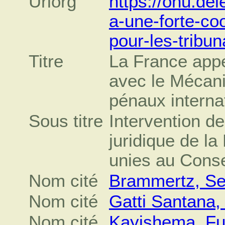
Urlorg
https://onu.del
a-une-forte-co
pour-les-tribu
Titre
La France appe
avec le Mécan
pénaux interna
Sous titre
Intervention de
juridique de l
unies au Conse
Nom cité
Brammertz, Se
Nom cité
Gatti Santana,
Nom cité
Kayishema, Fu