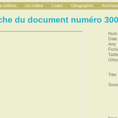
 critères
Un critère
Listes
Géographie
Archives
che du document numéro 30
Num
Date
Amj
Fichi
Taill
Urlor
Titre
Sous 