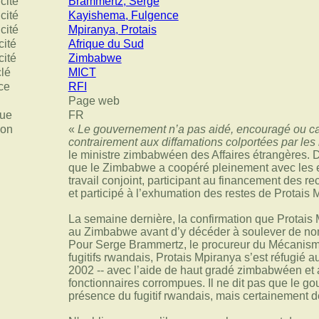
cité
Brammertz, Serge
cité
Kayishema, Fulgence
cité
Mpiranya, Protais
cité
Afrique du Sud
cité
Zimbabwe
clé
MICT
ce
RFI
Page web
ue
FR
ion
«
Le gouvernement n’a pas aidé, encouragé ou c
contrairement aux diffamations colportées par les
le ministre zimbabwéen des Affaires étrangères. 
que le Zimbabwe a coopéré pleinement avec les 
travail conjoint, participant au financement des r
et participé à l’exhumation des restes de Protais 
La semaine dernière, la confirmation que Protais M
au Zimbabwe avant d’y décéder à soulever de nom
Pour Serge Brammertz, le procureur du Mécanisme
fugitifs rwandais, Protais Mpiranya s’est réfugié
2002 -- avec l’aide de haut gradé zimbabwéen et 
fonctionnaires corrompues. Il ne dit pas que le go
présence du fugitif rwandais, mais certainement 