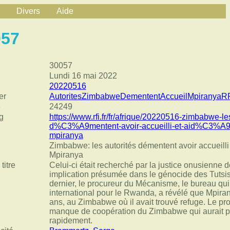
Divers
Aide
057
30057
Lundi 16 mai 2022
20220516
er
AutoritesZimbabweDemententAccueilMpiranyaR
e
24249
g
https://www.rfi.fr/fr/afrique/20220516-zimbabwe-
d%C3%A9mentent-avoir-accueilli-et-aid%C3%A9-le
mpiranya
Zimbabwe: les autorités démentent avoir accueilli e
Mpiranya
titre
Celui-ci était recherché par la justice onusienne 
implication présumée dans le génocide des Tuts
dernier, le procureur du Mécanisme, le bureau qu
international pour le Rwanda, a révélé que Mpiranya
ans, au Zimbabwe où il avait trouvé refuge. Le pr
manque de coopération du Zimbabwe qui aurait pe
rapidement.