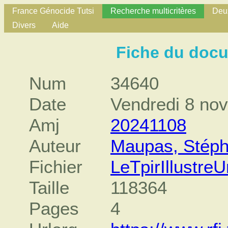
France Génocide Tutsi
Recherche multicritères
Deux
Divers
Aide
Fiche du doc
Num
34640
Date
Vendredi 8 no
Amj
20241108
Auteur
Maupas, Stéph
Fichier
LeTpirIllustr
Taille
118364
Pages
4