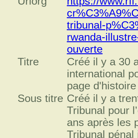
Urlorg
https://www.rfi
cr%C3%A9%C3%
tribunal-p%C3%
rwanda-illustr
ouverte
Titre
Créé il y a 30 
international p
page d'histoir
Sous titre
Créé il y a tre
Tribunal pour l
ans après les 
Tribunal pénal