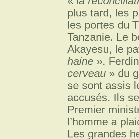
«
la réconciliat
plus tard, les 
les portes du 
Tanzanie. Le b
Akayesu, le pa
haine
», Ferdi
cerveau
» du g
se sont assis 
accusés. Ils se
Premier minist
l’homme a pla
Les grandes h