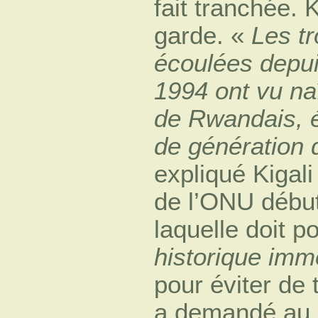
fait tranchée. K
garde. «
Les tr
écoulées depui
1994 ont vu na
de Rwandais, 
de génération 
expliqué Kigali
de l’ONU début
laquelle doit p
historique im
pour éviter de 
a demandé au s