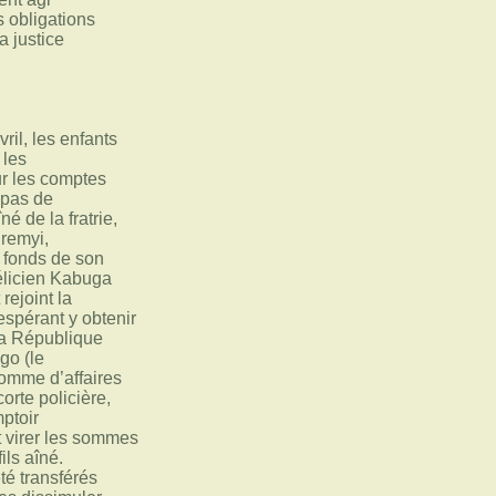
s obligations
a justice
ril, les enfants
 les
 les comptes
 pas de
né de la fratrie,
remyi,
s fonds de son
élicien Kabuga
rejoint la
espérant y obtenir
 la République
go (le
homme d’affaires
orte policière,
mptoir
 virer les sommes
ils aîné.
té transférés