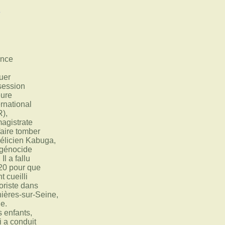
é
ance
quer
bsession
eure
ernational
),
agistrate
faire tomber
Félicien Kabuga,
 génocide
l a fallu
020 pour que
nt cueilli
roriste dans
ières-sur-Seine,
e.
s enfants,
 a conduit