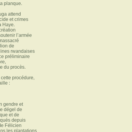
sa planque.
uga attend
cide et crimes
a Haye.
 création
soutenir l’armée
t massacré
lion de
llines rwandaises
e préliminaire
bre,
te du procès.
 cette procédure,
ille :
n gendre et
le dégel de
que et de
oqués depuis
de Félicien
s les plantations