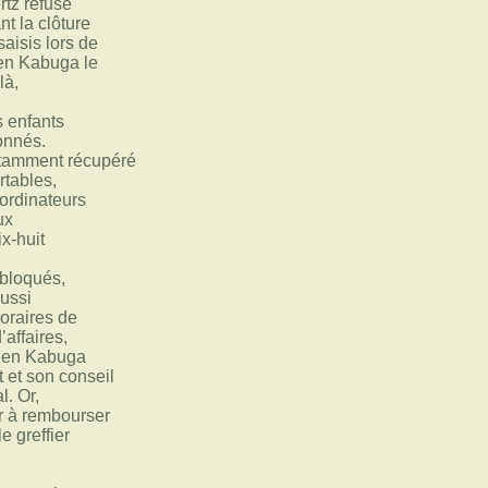
tz refuse
nt la clôture
 saisis lors de
ien Kabuga le
là,
s enfants
ionnés.
notamment récupéré
rtables,
 ordinateurs
ux
ix-huit
ébloqués,
aussi
noraires de
affaires,
cien Kabuga
t et son conseil
l. Or,
ir à rembourser
le greffier