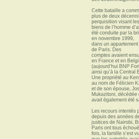
Cette bataille a comm
plus de deux décenni
perquisition visant le
biens de l’homme d’af
été conduite par la br
en novembre 1999,
dans un appartement
de Paris. Des
comptes avaient ensu
en France et en Belg
(aujourd’hui BNP For
ainsi qu’à la Central
Une propriété au Ken
au nom de Félicien 
et de son épouse, Jo
Mukazitoni, décédée 
avait également été s
Les recours intentés 
depuis des années de
justices de Nairobi, B
Paris ont tous échou
fois, la famille s’est 
que les autorités avai