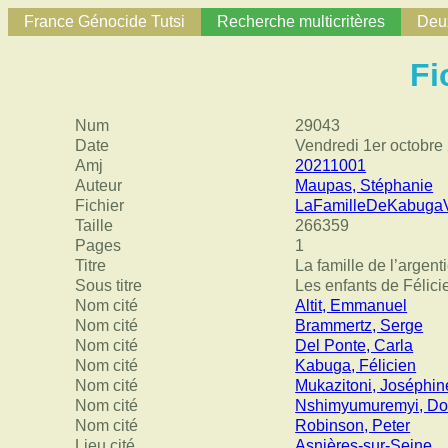
France Génocide Tutsi
Recherche multicritères
Deux
Fi
Num
29043
Date
Vendredi 1er octobre
Amj
20211001
Auteur
Maupas, Stéphanie
Fichier
LaFamilleDeKabugaV
Taille
266359
Pages
1
Titre
La famille de l’argen
Sous titre
Les enfants de Félici
Nom cité
Altit, Emmanuel
Nom cité
Brammertz, Serge
Nom cité
Del Ponte, Carla
Nom cité
Kabuga, Félicien
Nom cité
Mukazitoni, Joséphin
Nom cité
Nshimyumuremyi, Do
Nom cité
Robinson, Peter
Lieu cité
Asnières-sur-Seine