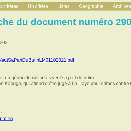
 critères
Un critère
Listes
Géographie
Archives
che du document numéro 29
 2021
eutSaPartDuButinLM01102021.pdf
tier du génocide rwandais veut sa part du butin
en Kabuga, qui attend d’être jugé à La Haye pour crimes contre 
e
natien