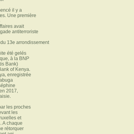
encé il y a
es. Une première
s
faires avait
igade antiterroriste
 du 13e arrondissement
ite été gelés
ique, à la BNP
tis Bank)
 Bank of Kenya.
ya, enregistrée
Kabuga
séphine
en 2017,
aisie.
par les proches
vant les
ruxelles et
é. A chaque
vue rétorquer
ent agi