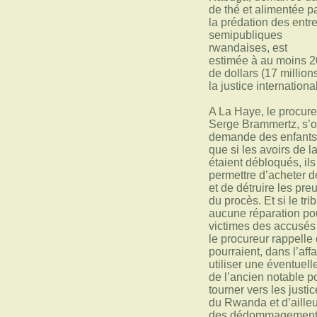
de thé et alimentée p
la prédation des entr
semipubliques
rwandaises, est
estimée à au moins 2
de dollars (17 million
la justice internationa
A La Haye, le procur
Serge Brammertz, s’o
demande des enfants. I
que si les avoirs de 
étaient débloqués, ils
permettre d’acheter 
et de détruire les pre
du procès. Et si le tri
aucune réparation po
victimes des accusé
le procureur rappelle 
pourraient, dans l’aff
utiliser une éventuel
de l’ancien notable p
tourner vers les justi
du Rwanda et d’ailleur
des dédommagement