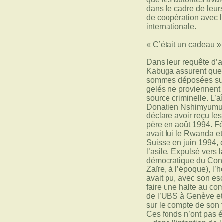
dans le cadre de leur
de coopération avec l
internationale.
« C’était un cadeau »
Dans leur requête d’av
Kabuga assurent que
sommes déposées sur
gelés ne proviennent
source criminelle. L’aî
Donatien Nshimyumu
déclare avoir reçu le
père en août 1994. F
avait fui le Rwanda et 
Suisse en juin 1994, 
l’asile. Expulsé vers
démocratique du Con
Zaïre, à l’époque), l’
avait pu, avec son esc
faire une halte au co
de l’UBS à Genève et
sur le compte de son f
Ces fonds n’ont pas é