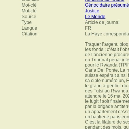
Mot-clé
Génocidaire présum
Mot-clé
Justice
Source
Le Monde
Type
Article de journal
Langue
FR
Citation
La Haye correspond
Traquer l’argent, blo
les fonds : c’était l’o
de l’ancienne procur
du Tribunal pénal int
pour le Rwanda (TPIR
Carla Del Ponte. La m
suisse espérait ainsi 
sa cible numéro un, 
le grand argentier du
des Tutsi au Rwanda. I
attendre le 16 mai 2
le fugitif soit finaleme
par la brigade antiter
un appartement d’Asn
en banlieue parisienn
C’est la filature de se
pendant des mois, qui