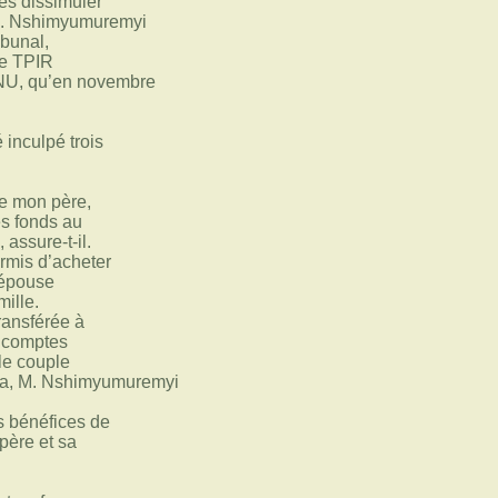
les dissimuler
 M. Nshimyumuremyi
ibunal,
le TPIR
’ONU, qu’en novembre
 inculpé trois
de mon père,
es fonds au
 assure-t-il.
rmis d’acheter
’épouse
mille.
ransférée à
x comptes
 le couple
ya, M. Nshimyumuremyi
s bénéfices de
 père et sa