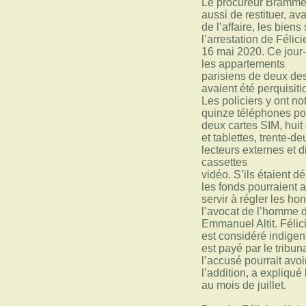
Le procureur Brammer
aussi de restituer, ava
de l’affaire, les biens
l’arrestation de Félic
16 mai 2020. Ce jour-
les appartements
parisiens de deux de
avaient été perquisit
Les policiers y ont 
quinze téléphones po
deux cartes SIM, huit
et tablettes, trente-de
lecteurs externes et d
cassettes
vidéo. S’ils étaient d
les fonds pourraient 
servir à régler les ho
l’avocat de l’homme d’
Emmanuel Altit. Féli
est considéré indigen
est payé par le tribuna
l’accusé pourrait avo
l’addition, a expliqué 
au mois de juillet.