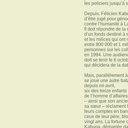
les policiers jusqu’à 
Depuis, Félicien Kab
d’être jugé pour géno
contre l’humanité à L
Il doit répondre de la
d’un fonds destiné à 
et les milices qui on
entre 800 000 et 1 mil
personnes sur les co
en 1994. Une audienc
doit se tenir le 6 octo
qui décidera de la da
Mais, parallèlement à
se joue une autre bata
depuis mi-avril,
six des treize enfants
de l’homme d’affaires
– ainsi que son ancie
sa sœur – réclament 
leurs comptes en ban
ceux de leur père, bl
vingt ans. La fortune 
Kabuga, démarrée dan