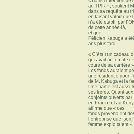
« dans l’intention de 
au TPIR », soutient
dans sa requête au tr
en faisant valoir que 
n’a été établi, par l
de cette année-là,
et que
Félicien Kabuga a été
ans plus tard.
« C’était un cadeau 
qui avait accumulé c
cours de sa carrière »,
Les fonds auraient pe
une résidence pour l
de M. Kabuga et la fa
Une partie est aussi t
ses frères. Quant au
conjoints ouverts par
en France et au Ken
affirme que « ces
fonds provenaient de
l’entreprise que [son]
femme exploitaient ».