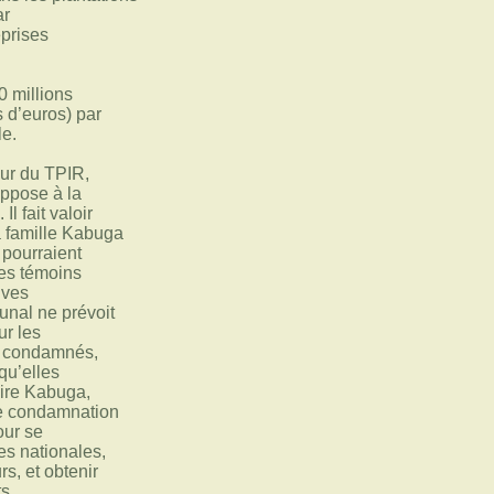
ar
eprises
0 millions
s d’euros) par
le.
eur du TPIR,
ppose à la
l fait valoir
la famille Kabuga
 pourraient
des témoins
uves
bunal ne prévoit
ur les
s condamnés,
qu’elles
aire Kabuga,
le condamnation
our se
ces nationales,
s, et obtenir
s.