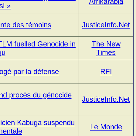
Afrikarabia
si »
ente des témoins
JusticeInfo.Net
TLM fuelled Genocide in
The New
gu
Times
rogé par la défense
RFI
rand procès du génocide
JusticeInfo.Net
élicien Kabuga suspendu
Le Monde
mentale