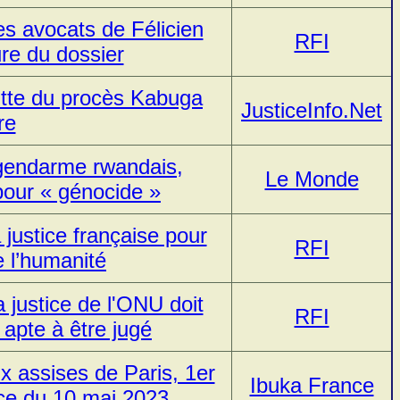
s avocats de Félicien
RFI
re du dossier
utte du procès Kabuga
JusticeInfo.Net
re
 gendarme rwandais,
Le Monde
 pour « génocide »
justice française pour
RFI
e l’humanité
 justice de l'ONU doit
RFI
 apte à être jugé
 assises de Paris, 1er
Ibuka France
nce du 10 mai 2023