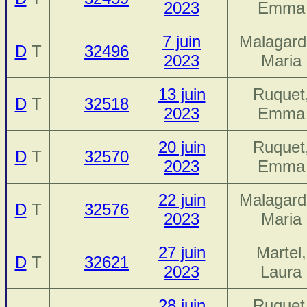
2023
Emma
7 juin
Malagard
D
T
32496
2023
Maria
13 juin
Ruquet
D
T
32518
2023
Emma
20 juin
Ruquet
D
T
32570
2023
Emma
22 juin
Malagard
D
T
32576
2023
Maria
27 juin
Martel,
D
T
32621
2023
Laura
28 juin
Ruquet