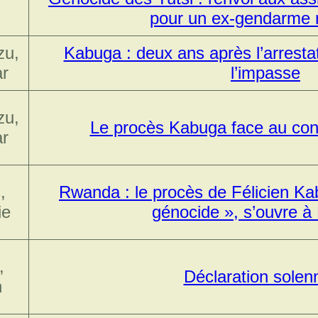
pour un ex-gendarme 
zu,
Kabuga : deux ans après l’arresta
ar
l’impasse
zu,
Le procès Kabuga face au conf
ar
,
Rwanda : le procès de Félicien Kab
ie
génocide », s’ouvre à
,
Déclaration solenn
n