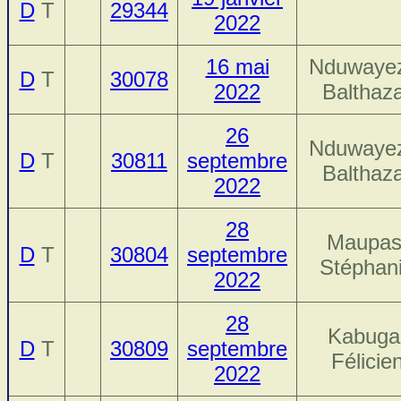
D
T
29344
2022
16 mai
Nduwaye
D
T
30078
2022
Balthaz
26
Nduwaye
D
T
30811
septembre
Balthaz
2022
28
Maupas
D
T
30804
septembre
Stéphan
2022
28
Kabuga
D
T
30809
septembre
Félicie
2022