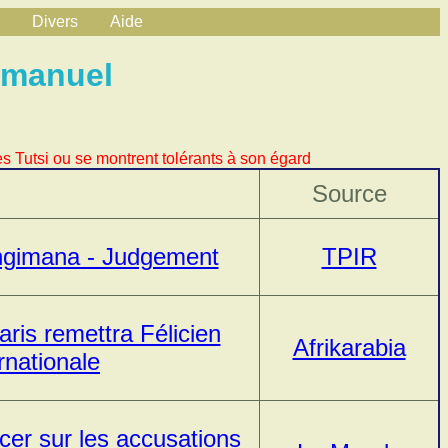
Divers
Aide
mmanuel
s Tutsi ou se montrent tolérants à son égard
Source
ngimana - Judgement
TPIR
ris remettra Félicien
Afrikarabia
rnationale
cer sur les accusations