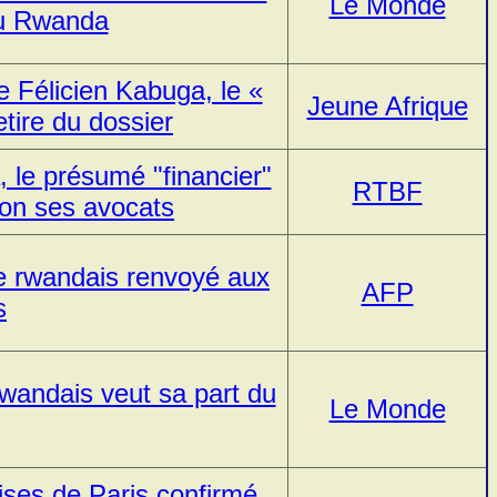
Le Monde
u Rwanda
e Félicien Kabuga, le «
Jeune Afrique
etire du dossier
 le présumé "financier"
RTBF
elon ses avocats
e rwandais renvoyé aux
AFP
s
rwandais veut sa part du
Le Monde
ises de Paris confirmé