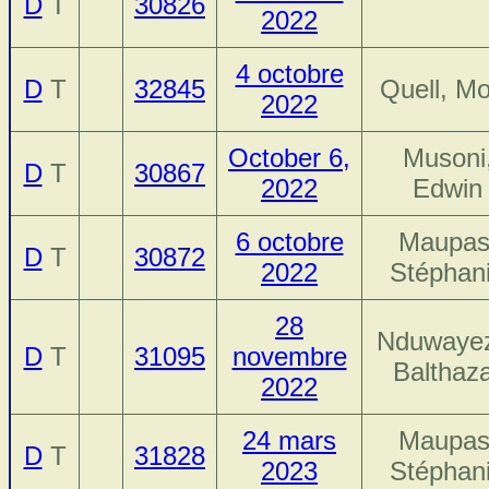
D
T
30826
2022
4 octobre
D
T
32845
Quell, Mo
2022
October 6,
Musoni
D
T
30867
2022
Edwin
6 octobre
Maupas
D
T
30872
2022
Stéphan
28
Nduwaye
D
T
31095
novembre
Balthaz
2022
24 mars
Maupas
D
T
31828
2023
Stéphan