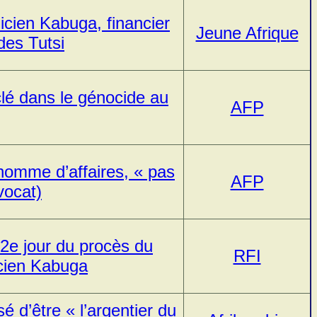
icien Kabuga, financier
Jeune Afrique
es Tutsi
clé dans le génocide au
AFP
omme d’affaires, « pas
AFP
vocat)
2e jour du procès du
RFI
cien Kabuga
 d’être « l’argentier du