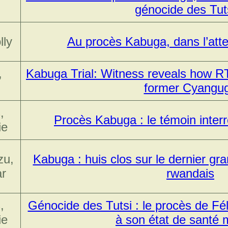
génocide des Tut
lly
Au procès Kabuga, dans l’att
,
Kabuga Trial: Witness reveals how R
former Cyangu
,
Procès Kabuga : le témoin inter
ie
zu,
Kabuga : huis clos sur le dernier g
ar
rwandais
,
Génocide des Tutsi : le procès de F
ie
à son état de santé 