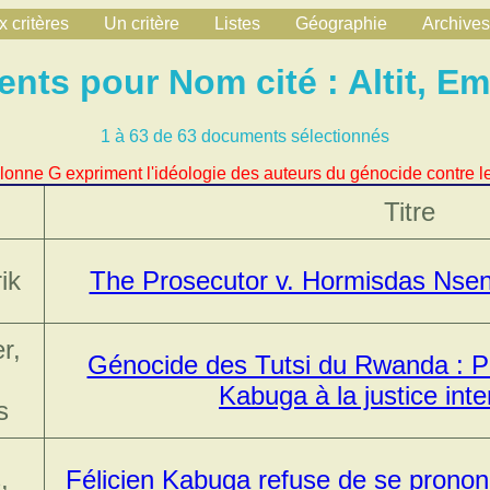
 critères
Un critère
Listes
Géographie
Archives
nts pour Nom cité : Altit, E
1 à 63 de 63 documents sélectionnés
lonne G expriment l'idéologie des auteurs du génocide contre le
Titre
ik
The Prosecutor v. Hormisdas Nse
r,
Génocide des Tutsi du Rwanda : Pa
Kabuga à la justice inte
s
,
Félicien Kabuga refuse de se pronon