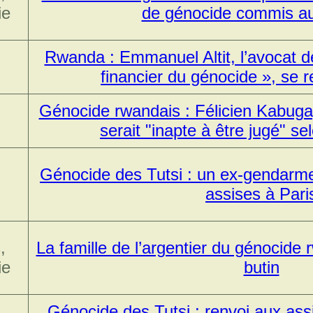
ie
de génocide commis a
Rwanda : Emmanuel Altit, l’avocat d
financier du génocide », se r
Génocide rwandais : Félicien Kabuga,
serait "inapte à être jugé" s
Génocide des Tutsi : un ex-gendarm
assises à Pari
,
La famille de l’argentier du génocide 
ie
butin
Génocide des Tutsi : renvoi aux ass