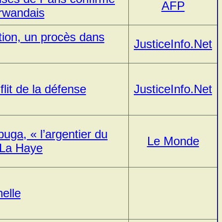
AFP
rwandais
tion, un procès dans
JusticeInfo.Net
lit de la défense
JusticeInfo.Net
uga, « l’argentier du
Le Monde
 La Haye
elle