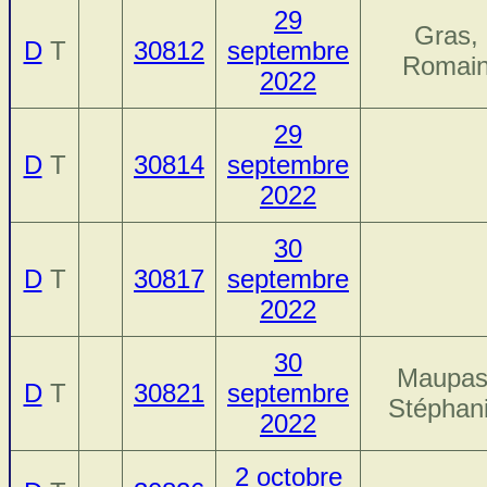
29
Gras,
D
T
30812
septembre
Romai
2022
29
D
T
30814
septembre
2022
30
D
T
30817
septembre
2022
30
Maupas
D
T
30821
septembre
Stéphan
2022
2 octobre