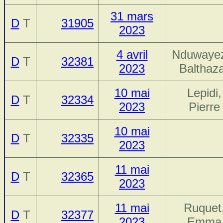
31 mars
D
T
31905
2023
4 avril
Nduwaye
D
T
32381
2023
Balthaz
10 mai
Lepidi,
D
T
32334
2023
Pierre
10 mai
D
T
32335
2023
11 mai
D
T
32365
2023
11 mai
Ruquet
D
T
32377
2023
Emma