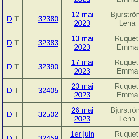
12 mai
Bjurströ
D
T
32380
2023
Lena
13 mai
Ruquet
D
T
32383
2023
Emma
17 mai
Ruquet
D
T
32390
2023
Emma
23 mai
Ruquet
D
T
32405
2023
Emma
26 mai
Bjurströ
D
T
32502
2023
Lena
1er juin
Ruquet
D
T
32459