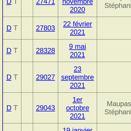
D
T
27471
novembre
Stéphan
2020
22 février
D
T
27803
2021
9 mai
D
T
28328
2021
23
D
T
29027
septembre
2021
1er
Maupas
D
T
29043
octobre
Stéphan
2021
19 janvier