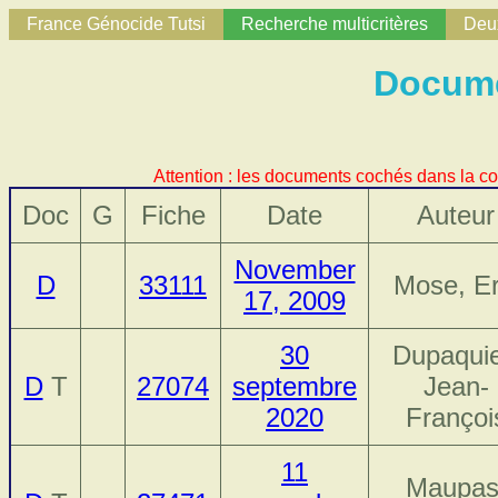
France Génocide Tutsi
Recherche multicritères
Deux
Docume
Attention : les documents cochés dans la co
Doc
G
Fiche
Date
Auteur
November
D
33111
Mose, Er
17, 2009
30
Dupaquie
D
T
27074
septembre
Jean-
2020
Françoi
11
Maupas