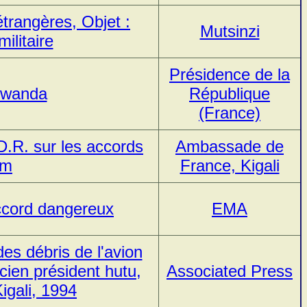
étrangères, Objet :
Mutsinzi
ilitaire
Présidence de la
 Rwanda
République
(France)
.D.R. sur les accords
Ambassade de
am
France, Kigali
ccord dangereux
EMA
es débris de l'avion
ncien président hutu,
Associated Press
igali, 1994