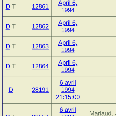
April 6,
D
T
12861
1994
April 6,
D
T
12862
1994
April 6,
D
T
12863
1994
April 6,
D
T
12864
1994
6 avril
D
28191
1994
21:15:00
6 avril
Marlaud, 