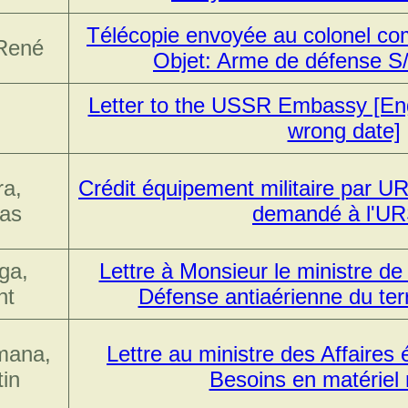
Télécopie envoyée au colonel 
 René
Objet: Arme de défense S
Letter to the USSR Embassy [Engl
wrong date]
ra,
Crédit équipement militaire par UR
as
demandé à l'U
ga,
Lettre à Monsieur le ministre de
nt
Défense antiaérienne du terr
imana,
Lettre au ministre des Affaires 
in
Besoins en matériel m