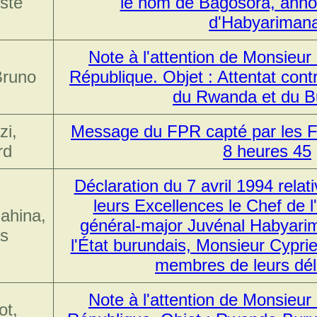
ste
le nom de Bagosora, anno
d'Habyariman
Note à l'attention de Monsieur 
Bruno
République. Objet : Attentat contr
du Rwanda et du B
i,
Message du FPR capté par les FA
rd
8 heures 45
Déclaration du 7 avril 1994 relat
leurs Excellences le Chef de l
ahina,
général-major Juvénal Habyarim
s
l'État burundais, Monsieur Cyprie
membres de leurs dél
Note à l'attention de Monsieur 
ot,