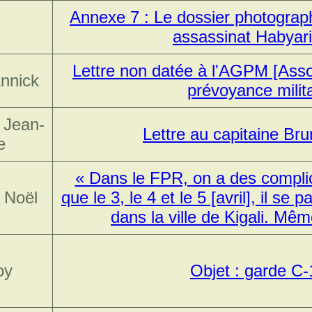
Annexe 7 : Le dossier photographi
assassinat Habya
Lettre non datée à l'AGPM [Asso
Annick
prévoyance milita
 Jean-
Lettre au capitaine Br
e
« Dans le FPR, on a des complice
 Noël
que le 3, le 4 et le 5 [avril], il s
dans la ville de Kigali. Même
oy
Objet : garde C