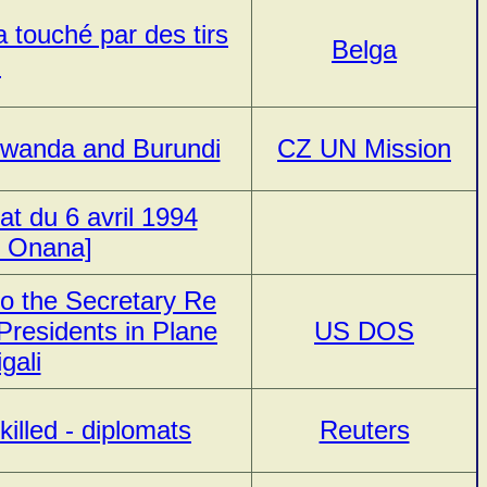
 touché par des tirs
Belga
i
 Rwanda and Burundi
CZ UN Mission
at du 6 avril 1994
s Onana]
o the Secretary Re
residents in Plane
US DOS
gali
illed - diplomats
Reuters