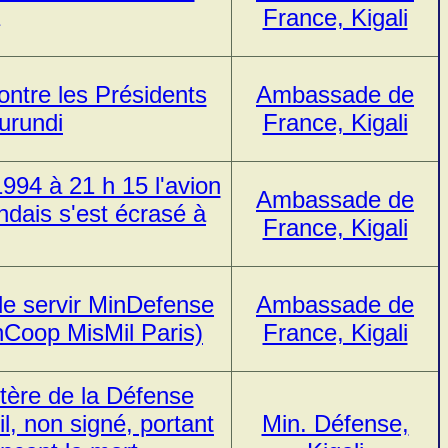
France, Kigali
contre les Présidents
Ambassade de
urundi
France, Kigali
1994 à 21 h 15 l'avion
Ambassade de
andais s'est écrasé à
France, Kigali
e servir MinDefense
Ambassade de
Coop MisMil Paris)
France, Kigali
ère de la Défense
il, non signé, portant
Min. Défense,