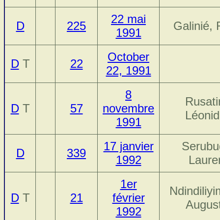
22 mai
D
225
Galinié,
1991
October
D
T
22
22, 1991
8
Rusati
D
T
57
novembre
Léonid
1991
17 janvier
Serubu
D
339
1992
Laure
1er
Ndindiliy
D
T
21
février
August
1992