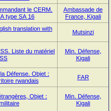
commandant le CERM.
Ambassade de
/A type SA 16
France, Kigali
ish translation with
Mutsinzi
SS. Liste du matériel
Min. Défense,
RSS
Kigali
 la Défense. Objet :
FAR
itoire rwandais
étrangères, Objet :
Min. Défense,
ilitaire
Kigali