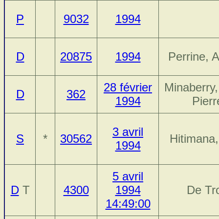
P
9032
1994
D
20875
1994
Perrine, 
28 février
Minaberry,
D
362
1994
Pierr
3 avril
S
*
30562
Hitimana,
1994
5 avril
D
T
4300
1994
De Tr
14:49:00