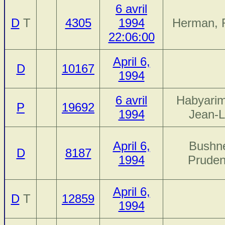
6 avril
D
T
4305
1994
Herman, 
22:06:00
April 6,
D
10167
1994
6 avril
Habyari
P
19692
1994
Jean-
April 6,
Bushne
D
8187
1994
Prude
April 6,
D
T
12859
1994