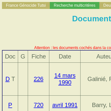
France Génocide Tutsi
Recherche multicritères
Deux
Documents 
Attention : les documents cochés dans la co
Doc
G
Fiche
Date
Auteu
14 mars
D
T
226
Galinié,
1990
P
720
avril 1991
Barry, 