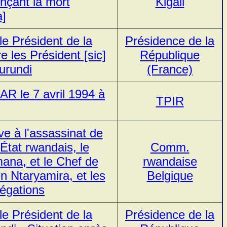
nçant la mort
Kigali
a]
le Président de la
Présidence de la
e les Président [sic]
République
urundi
(France)
R le 7 avril 1994 à
TPIR
ive à l'assassinat de
'État rwandais, le
Comm.
ana, et le Chef de
rwandaise
n Ntaryamira, et les
Belgique
égations
le Président de la
Présidence de la