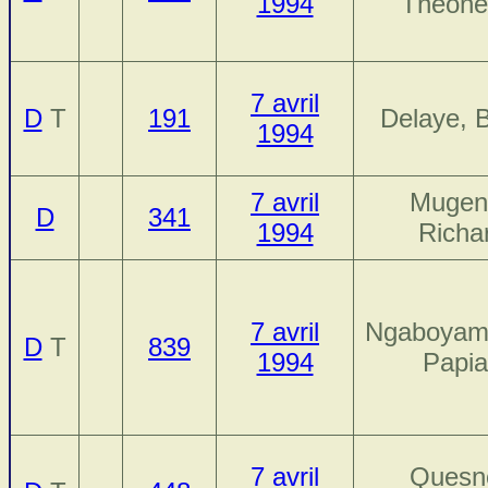
1994
Théone
7 avril
D
T
191
Delaye, 
1994
7 avril
Mugenz
D
341
1994
Richa
7 avril
Ngaboyam
D
T
839
1994
Papia
7 avril
Quesn