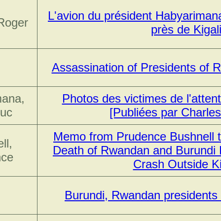
L'avion du président Habyarimana
Roger
près de Kigal
Assassination of Presidents of
mana,
Photos des victimes de l'attent
Luc
[Publiées par Charle
Memo from Prudence Bushnell t
ll,
Death of Rwandan and Burundi P
nce
Crash Outside Ki
Burundi, Rwandan presidents k