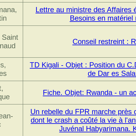
imana,
Lettre au ministre des Affaires 
in
Besoins en matériel m
 Saint
Conseil restreint :
enaud
s,
TD Kigali - Objet : Position du C
es
de Dar es Sal
t,
Fiche. Objet: Rwanda - un a
que
Un rebelle du FPR marche près d
ean-
dont le crash a coûté la vie à l'a
c
Juvénal Habyarimana. K