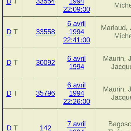
D
T
33554
1994
Miche
22:09:00
6 avril
Marlaud, 
D
T
33558
1994
Miche
22:41:00
6 avril
Maurin, 
D
T
30092
1994
Jacqu
6 avril
Maurin, 
D
T
35796
1994
Jacqu
22:26:00
7 avril
Bagoso
D
T
142