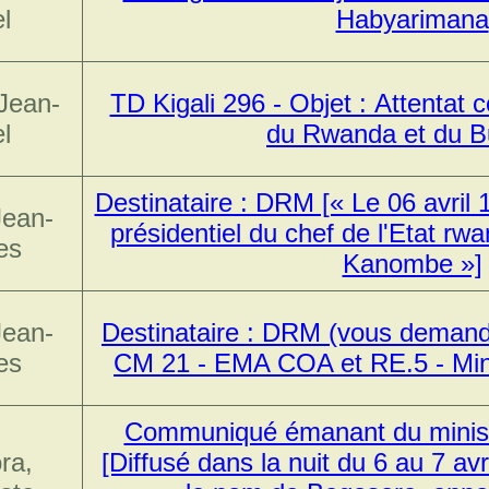
l
Habyarimana
Jean-
TD Kigali 296 - Objet : Attentat 
l
du Rwanda et du B
Destinataire : DRM [« Le 06 avril 
Jean-
présidentiel du chef de l'Etat rw
es
Kanombe »]
Jean-
Destinataire : DRM (vous demand
es
CM 21 - EMA COA et RE.5 - Min
Communiqué émanant du minist
ra,
[Diffusé dans la nuit du 6 au 7 avr