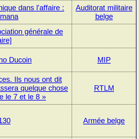
que dans l'affaire :
Auditorat militaire
rimana
belge
ciation générale de
ire]
uno Ducoin
MIP
s. Ils nous ont dit
e passera quelque chose
RTLM
 le 7 et le 8 »
-130
Armée belge