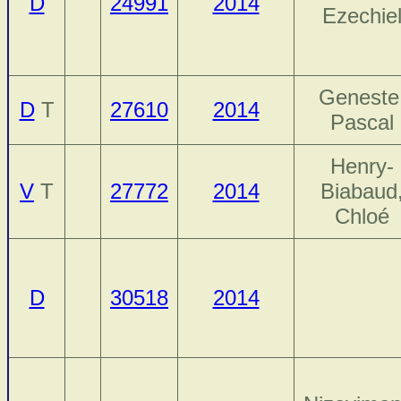
D
24991
2014
Ezechie
Geneste
D
T
27610
2014
Pascal
Henry-
V
T
27772
2014
Biabaud
Chloé
D
30518
2014