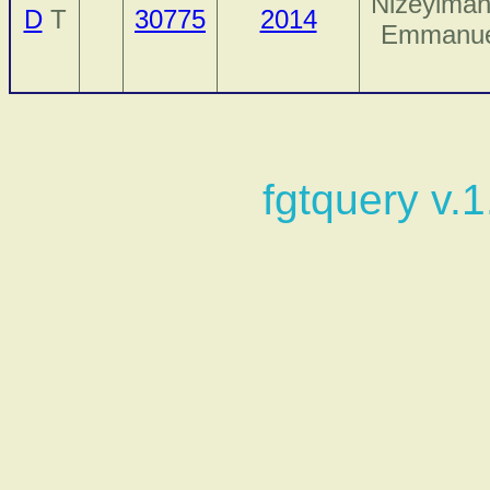
Nizeyiman
D
T
30775
2014
Emmanue
fgtquery v.1