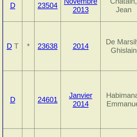
Novembre
Chatain,
D
23504
2013
Jean
De Marsil
D
T
*
23638
2014
Ghislain
Janvier
Habiman
D
24601
2014
Emmanue