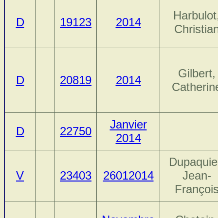
Harbulot
D
19123
2014
Christia
Gilbert,
D
20819
2014
Catherin
Janvier
D
22750
2014
Dupaquie
V
23403
26012014
Jean-
Françoi