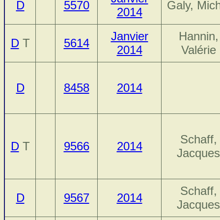
D
5570
Galy, Mich
2014
Janvier
Hannin,
D
T
5614
2014
Valérie
D
8458
2014
Schaff,
D
T
9566
2014
Jacques
Schaff,
D
9567
2014
Jacques