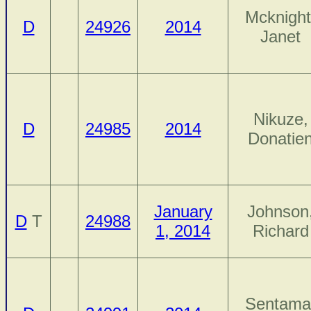
Mcknight
D
24926
2014
Janet
Nikuze,
D
24985
2014
Donatie
January
Johnson
D
T
24988
1, 2014
Richard
Sentama