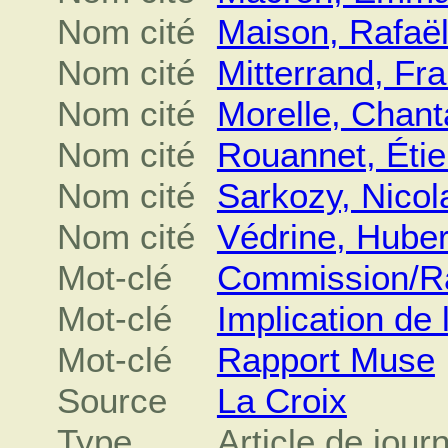
Nom cité
Maison, Rafaël
Nom cité
Mitterrand, Fr
Nom cité
Morelle, Chant
Nom cité
Rouannet, Éti
Nom cité
Sarkozy, Nicol
Nom cité
Védrine, Huber
Mot-clé
Commission/Ra
Mot-clé
Implication de
Mot-clé
Rapport Muse
Source
La Croix
Type
Article de jour