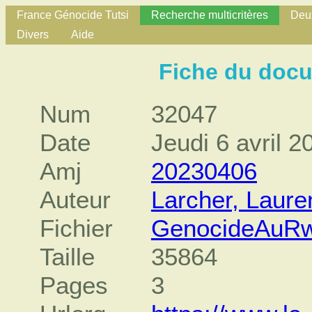
France Génocide Tutsi
Recherche multicritères
Deux
Divers
Aide
Fiche du doc
Num
32047
Date
Jeudi 6 avril 2
Amj
20230406
Auteur
Larcher, Laure
Fichier
GenocideAuRw
Taille
35864
Pages
3