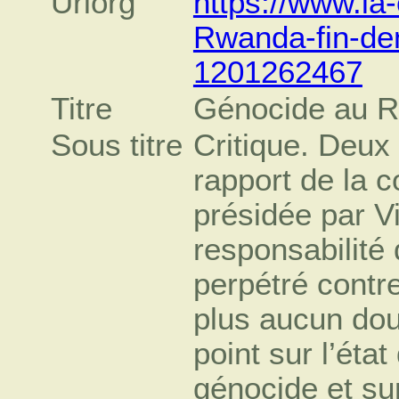
Urlorg
https://www.l
Rwanda-fin-den
1201262467
Titre
Génocide au Rw
Sous titre
Critique. Deux 
rapport de la 
présidée par Vi
responsabilité
perpétré contr
plus aucun do
point sur l’éta
génocide et sur