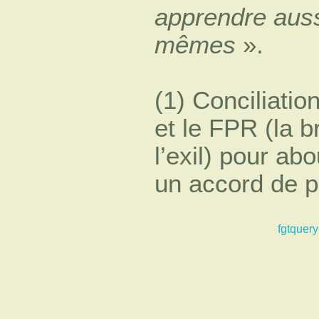
apprendre auss
mêmes
».
(1) Conciliatio
et le FPR (la 
l’exil) pour ab
un accord de p
fgtquery