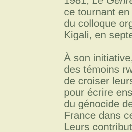
1981,
Le Genr
ce tournant en
du colloque or
Kigali, en sep
À son initiativ
des témoins rw
de croiser leur
pour écrire e
du génocide des
France dans ce
Leurs contribut