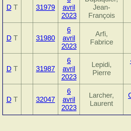
D
T
31979
avril
Jean-
2023
François
6
Arfi,
D
T
31980
avril
Fabrice
2023
6
Lepidi,
D
T
31987
avril
Pierre
2023
6
Larcher,
D
T
32047
avril
Laurent
2023