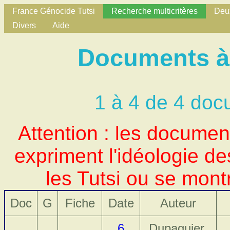
France Génocide Tutsi
Recherche multicritères
Deux
Divers
Aide
Documents à 
1 à 4 de 4 doc
Attention : les docume
expriment l'idéologie d
les Tutsi ou se mont
Doc
G
Fiche
Date
Auteur
6
Dupaquier,