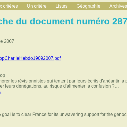
 critères
Un critère
Listes
Géographie
Archives
che du document numéro 28
re 2007
pCharlieHebdo19092007.pdf
rop
orer les révisionnistes qui tentent par leurs écrits d'anéantir 
r leurs dénégations, au risque d'alimenter la confusion ?…
s
e goal is to clear France for its unwavering support for the gen