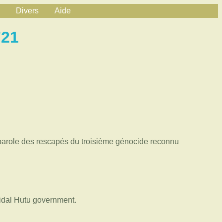
Divers
Aide
721
la parole des rescapés du troisième génocide reconnu
ocidal Hutu government.