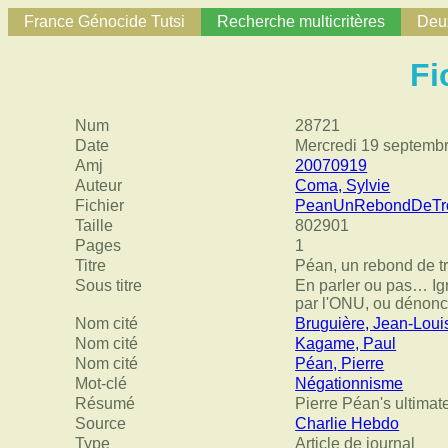
France Génocide Tutsi
Recherche multicritères
Deux
Fi
Num
28721
Date
Mercredi 19 septemb
Amj
20070919
Auteur
Coma, Sylvie
Fichier
PeanUnRebondDeTro
Taille
802901
Pages
1
Titre
Péan, un rebond de t
Sous titre
En parler ou pas… Ign
par l'ONU, ou dénonce
Nom cité
Bruguière, Jean-Loui
Nom cité
Kagame, Paul
Nom cité
Péan, Pierre
Mot-clé
Négationnisme
Résumé
Pierre Péan's ultimat
Source
Charlie Hebdo
Type
Article de journal