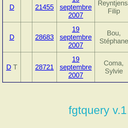
Reyntjens
D
21455
septembre
Filip
2007
19
Bou,
D
28683
septembre
Stéphan
2007
19
Coma,
D
T
28721
septembre
Sylvie
2007
fgtquery v.1