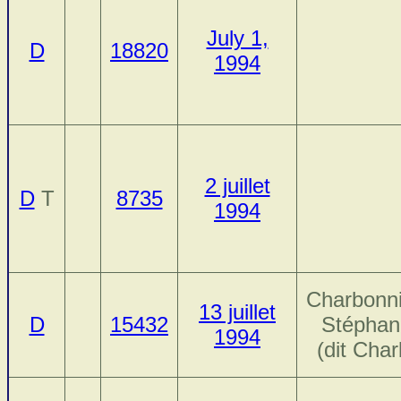
July 1,
D
18820
1994
2 juillet
D
T
8735
1994
Charbonni
13 juillet
D
15432
Stéphan
1994
(dit Char