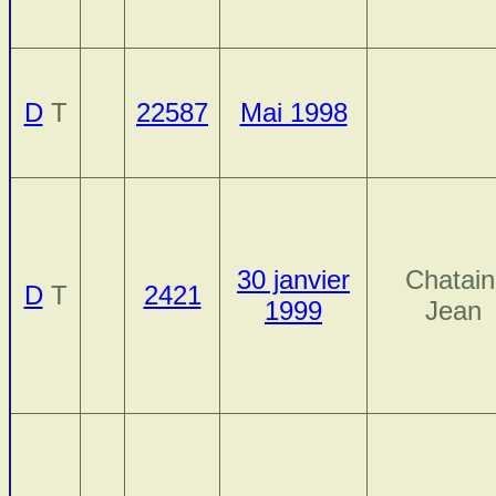
D
T
22587
Mai 1998
30 janvier
Chatain
D
T
2421
1999
Jean