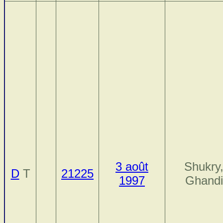
3 août
Shukry
D
T
21225
1997
Ghandi