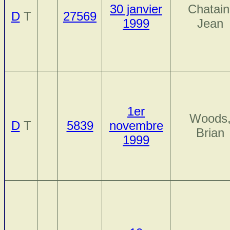
30 janvier
Chatain
D
T
27569
1999
Jean
1er
Woods
D
T
5839
novembre
Brian
1999