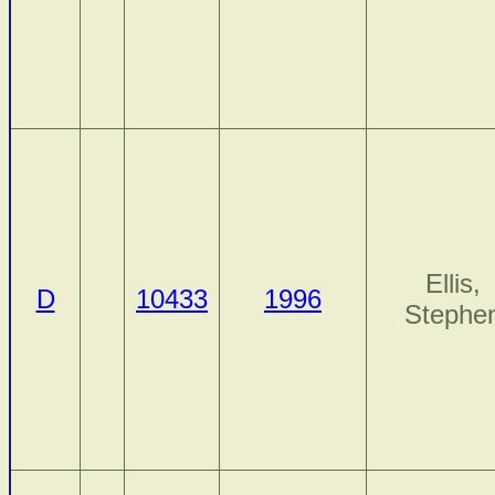
Ellis,
D
10433
1996
Stephe