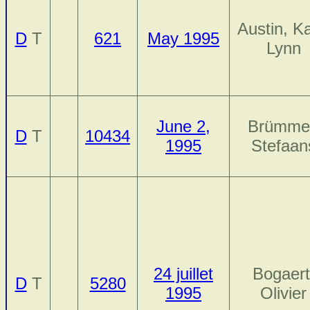
Austin, Ka
D
T
621
May 1995
Lynn
June 2,
Brümme
D
T
10434
1995
Stefaan
24 juillet
Bogaert
D
T
5280
1995
Olivier