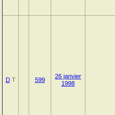
26 janvier
D
T
599
1998