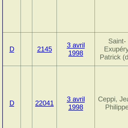
Saint-
3 avril
D
2145
Exupéry
1998
Patrick (
3 avril
Ceppi, Je
D
22041
1998
Philipp