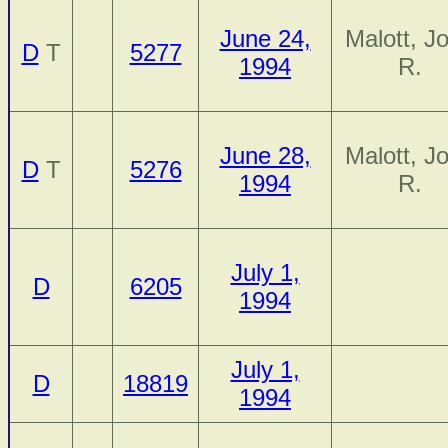
June 24,
Malott, J
D
T
5277
1994
R.
June 28,
Malott, J
D
T
5276
1994
R.
July 1,
D
6205
1994
July 1,
D
18819
1994