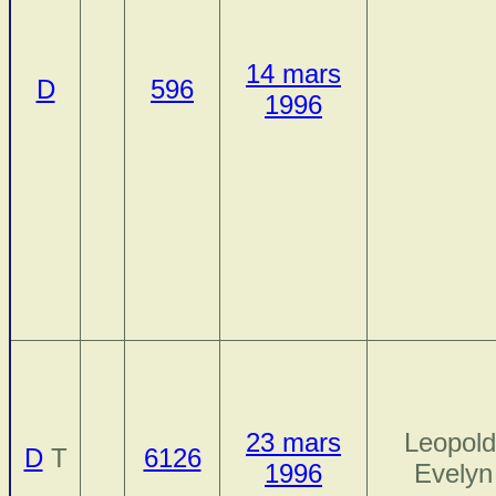
14 mars
D
596
1996
23 mars
Leopold
D
T
6126
1996
Evelyn