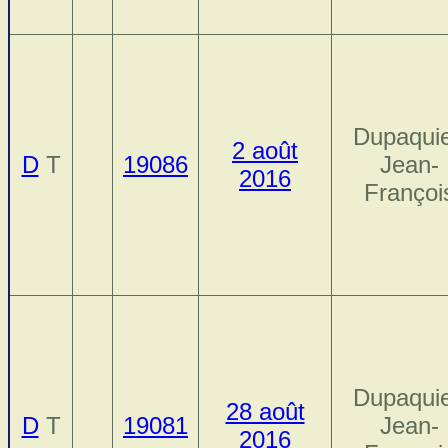
Dupaquie
2 août
D
T
19086
Jean-
2016
Françoi
Dupaquie
28 août
D
T
19081
Jean-
2016