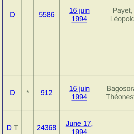
16 juin
Payet,
D
5586
1994
Léopol
16 juin
Bagosor
D
*
912
1994
Théones
June 17,
D
T
24368
1994