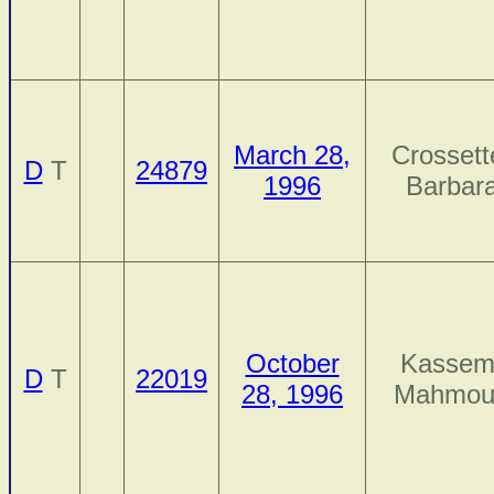
March 28,
Crossett
D
T
24879
1996
Barbar
October
Kassem
D
T
22019
28, 1996
Mahmou