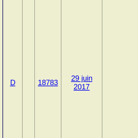
29 juin
D
18783
2017