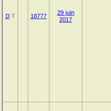
29 juin
D
T
18777
2017