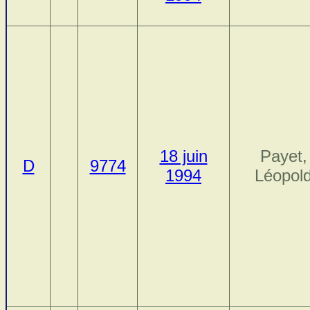
18 juin
Payet,
D
9774
1994
Léopol