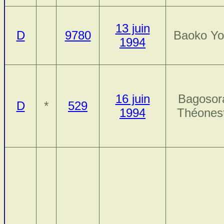
13 juin
D
9780
Baoko Yo
1994
16 juin
Bagosor
D
*
529
1994
Théones