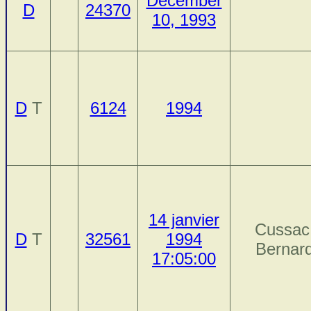
December
D
24370
10, 1993
D
T
6124
1994
14 janvier
Cussac
D
T
32561
1994
Bernar
17:05:00