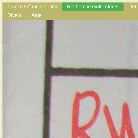
France Génocide Tutsi
Recherche multicritères
Deux
Divers
Aide