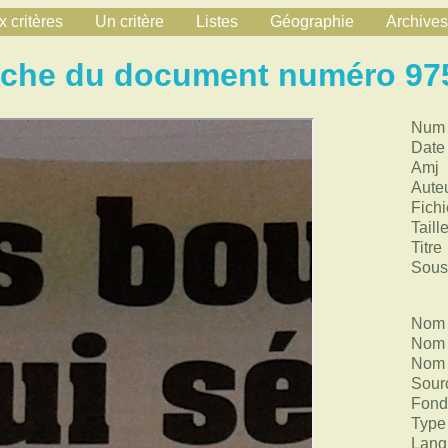
 critères
Un critère
Listes
Géographie
Archives
iche du document numéro 97
Num
Date
Amj
Aute
Fichi
Taill
Titre
Sous 
Nom 
Nom 
Nom 
Sour
Fond
Type
Lang