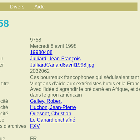
Divers
Aide
58
9758
Mercredi 8 avril 1998
19980408
ur
Julliard, Jean-François
er
JulliardCanard8avril1998.jpg
e
2032062
Ces bourreaux francophones qui séduisaient tant 
titre
Vingt ans d'aide aux extrémistes hutus et la Fran
Avec l'idée d'agrandir le pré carré en Afrique, et 
dans le giron américain
cité
Galley, Robert
cité
Huchon, Jean-Pierre
cité
Quesnot, Christian
ce
Le Canard enchaîné
s d'archives
FXV
ue
FR