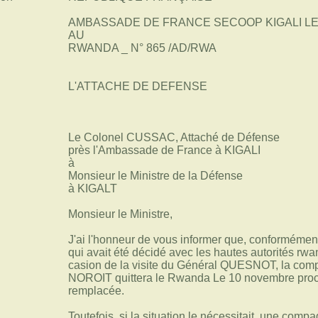
AMBASSADE DE FRANCE SECOOP KIGALI LE 2
AU
RWANDA _ N° 865 /AD/RWA
L'ATTACHE DE DEFENSE
Le Colonel CUSSAC, Attaché de Défense
près l'Ambassade de France à KIGALI
à
Monsieur le Ministre de la Défense
à KIGALT
Monsieur le Ministre,
J'ai l'honneur de vous informer que, conformémen
qui avait été décidé avec les hautes autorités rwa
casion de la visite du Général QUESNOT, la comp
NOROIT quittera le Rwanda Le 10 novembre proch
remplacée.
Toutefois, si la situation le nécessitait, une comp