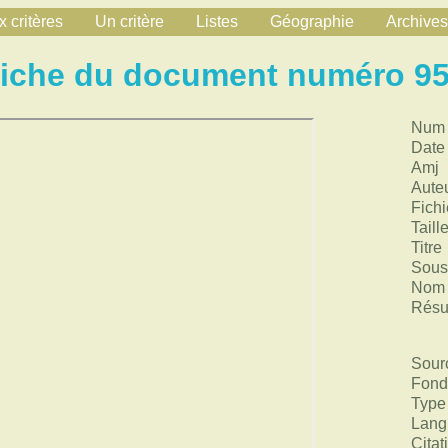
 critères
Un critère
Listes
Géographie
Archives
iche du document numéro 9
Num
Date
Amj
Aute
Fichi
Taill
Titre
Sous 
Nom 
Rés
Sour
Fond
Type
Lang
Citat