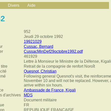
Divers
Aide
52
952
Jeudi 29 octobre 1992
19921029
ur
Cussac, Bernard
er
CussacMinDef29octobre1992.pdf
e
461929
Lettre à Monsieur le Ministre de la Défense, Kigali
titre
Retrait de la compagnie de renfort Noroît
cité
Quesnot, Christian
umé
Following general Quesnot's visit, the reinforcem
November 10 and will not be replaced. However,
arrive within six hours.
ce
Ambassade de France, Kigali
s d'archives
MDS
Document militaire
ue
FR
ion
REPUBLIQUE FRANÇAISE