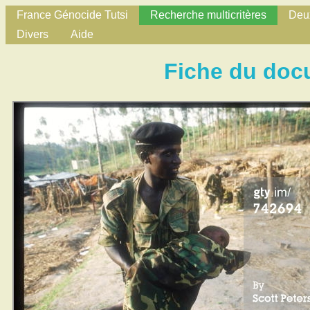
France Génocide Tutsi
Recherche multicritères
Deux
Divers
Aide
Fiche du doc