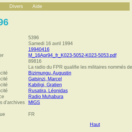
Divers
Aide
96
5396
Samedi 16 avril 1994
19940416
er
M_16Apr94_fr_K023-5052-K023-5053.pdf
e
89816
La radio du FPR qualifie les militaires nommés de
cité
Bizimungu, Augustin
cité
Gatsinzi, Marcel
cité
Kabiligi, Gratien
cité
Rusatira, Léonidas
ce
Radio Muhabura
s d'archives
MIGS
ue
FR
Haut