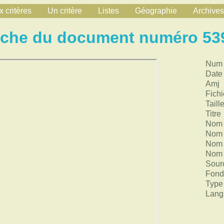
 critères
Un critère
Listes
Géographie
Archives
iche du document numéro 53
Num
Date
Amj
Fichi
Taill
Titre
Nom 
Nom 
Nom 
Nom 
Sour
Fond
Type
Lang