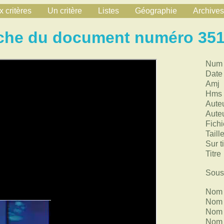
 critères
Un critère
Listes
Géographie
Archives
che du document numéro 35
Num
Date
Amj
Hms
Aute
Aute
Fichi
Taill
Sur ti
Titre
Sous 
Nom 
Nom 
Nom 
Nom 