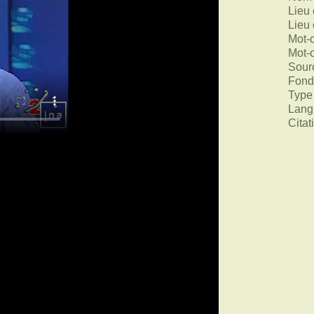
Lieu 
Lieu 
Mot-
Mot-
Sour
Fond
Type
Lang
Citat