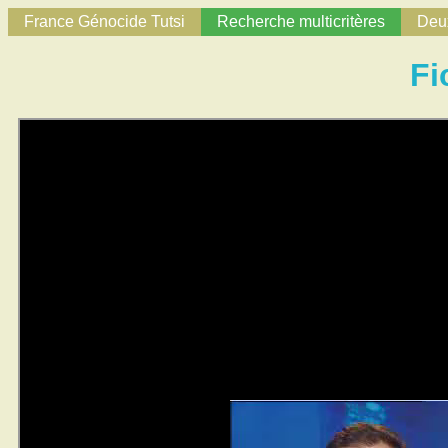
France Génocide Tutsi
Recherche multicritères
Deux
Fi