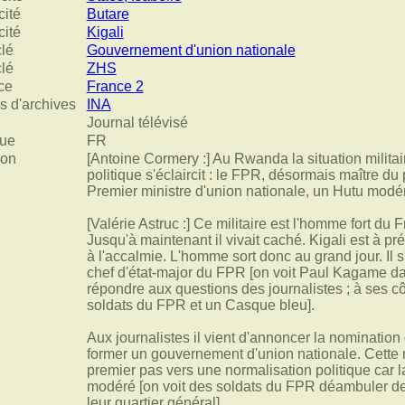
cité
Butare
cité
Kigali
clé
Gouvernement d'union nationale
clé
ZHS
ce
France 2
s d'archives
INA
Journal télévisé
ue
FR
ion
[Antoine Cormery :] Au Rwanda la situation militaire
politique s'éclaircit : le FPR, désormais maître du pa
Premier ministre d'union nationale, un Hutu modér
[Valérie Astruc :] Ce militaire est l'homme fort du 
Jusqu'à maintenant il vivait caché. Kigali est à pr
à l'accalmie. L'homme sort donc au grand jour. Il 
chef d'état-major du FPR [on voit Paul Kagame dan
répondre aux questions des journalistes ; à ses 
soldats du FPR et un Casque bleu].
Aux journalistes il vient d'annoncer la nominatio
former un gouvernement d'union nationale. Cette 
premier pas vers une normalisation politique car 
modéré [on voit des soldats du FPR déambuler d
leur quartier général].