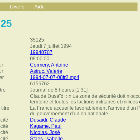
Divers
Aide
125
35125
Jeudi 7 juillet 1994
19940707
08:00:00
ur
Cormery, Antoine
ur
Astruc, Valérie
er
1994-07-07-08fr2.mp4
e
6156762
tre
Journal de 8 heures [1:31]
Claude Dusaïdi : « La zone de sécurité doit n'occu
territoire et toutes les factions militaires et milic
titre
La France accueille favorablement l'arrivée d'un P
du gouvernement d'union nationale.
cité
Dusaïdi, Claude
cité
Kagame, Paul
cité
Nicolas, José
cité
Staes, Isabelle