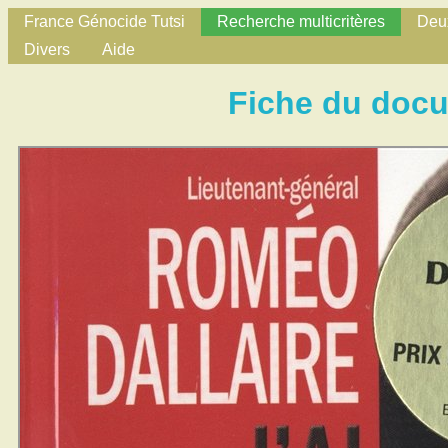
France Génocide Tutsi
Recherche multicritères
Deux
Divers
Aide
Fiche du doc