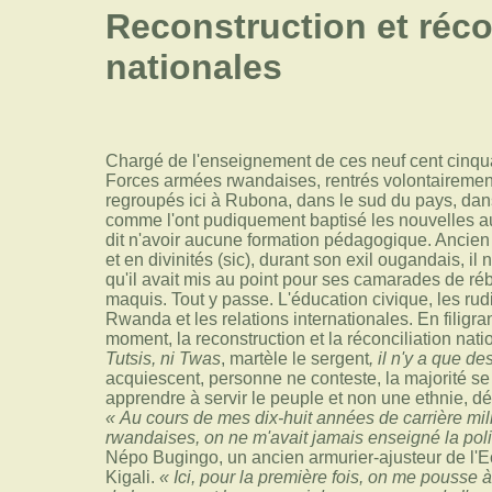
Reconstruction et réco
nationales
Chargé de l'enseignement de ces neuf cent cinqu
Forces armées rwandaises, rentrés volontairement 
regroupés ici à Rubona, dans le sud du pays, da
comme l'ont pudiquement baptisé les nouvelles aut
dit n'avoir aucune formation pédagogique. Ancien ét
et en divinités (sic), durant son exil ougandais, il ne
qu'il avait mis au point pour ses camarades de ré
maquis. Tout y passe. L'éducation civique, les rud
Rwanda et les relations internationales. En filigr
moment, la reconstruction et la réconciliation nat
Tutsis, ni Twas
, martèle le sergent
, il n'y a que d
acquiescent, personne ne conteste, la majorité se t
apprendre à servir le peuple et non une ethnie, dé
« Au cours de mes dix-huit années de carrière mil
rwandaises, on ne m'avait jamais enseigné la poli
Népo Bugingo, un ancien armurier-ajusteur de l'Ec
Kigali.
« Ici, pour la première fois, on me pousse 