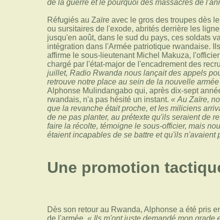
de la guerre et le pourquoi des massacres de l'an
Réfugiés au Zaïre avec le gros des troupes dès le 
ou sursitaires de l'exode, abrités derrière les lig
jusqu'en août, dans le sud du pays, ces soldats va
intégration dans l'Armée patriotique rwandaise. Ils
affirme le sous-lieutenant Michel Makuza, l'offici
chargé par l'état-major de l'encadrement des recr
juillet, Radio Rwanda nous lançait des appels pou
retrouve notre place au sein de la nouvelle armée
Alphonse Mulindangabo qui, après dix-sept année
rwandais, n'a pas hésité un instant.
« Au Zaïre, no
que la revanche était proche, et les miliciens arr
de ne pas planter, au prétexte qu'ils seraient de 
faire la récolte, témoigne le sous-officier, mais 
étaient incapables de se battre et qu'ils n'avaient
Une promotion tactiqu
Dès son retour au Rwanda, Alphonse a été pris en 
de l'armée.
« Ils m'ont juste demandé mon grade 