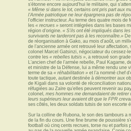
s'étonne encore aujourd'hui le militaire, qui s'atten
« Même si dans le lot, certains ont pris part aux mas
l'Armée patriotique ne leur épargnera pas de répo
l'officier instructeur. Au terme des quatre mois d
les
« recrues »
seront intégrées dans les bases mi
région d'origine.
« S'ils ont été impliqués dans l
survivants ne tarderont pas à les reconnaître.»
Dep
de réorganisation à Gako, au mois d'août, un millier
de l'ancienne armée ont retrouvé leur affectation,
colonel Marcel Gatsinzi, négociateur du cessez-le-
contre les
« rebelles tutsis »
, a retrouvé son grad
L'ancien chef de l'armée rebelle, Paul Kagame, 
et ministre de la Défense, lui a même rendu une v
terme de sa
« réhabilitation »
et l'a nommé chef d'
toute tactique, autant destinée à démontrer aux o
de Kigali dans sa volonté de réconciliation nation
réfugiées au Zaïre qu'elles peuvent revenir au pa
colonel
, mes hommes me demandaient de retirer m
leurs supérieurs leur avaient dit que le FPR creva
ses côtés, les deux soldats tutsis de son escorte éc
Sur la colline de Rubona, le son des tambours a 
de la fin du cours. Une fine brume de poussière s'
football où cinq cents recrues, torse nu et parfois p
au pas de la nouvelle armée rwandaise. Copie co