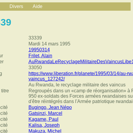
Divers
Aide
339
33339
Mardi 14 mars 1995
19950314
ur
Frilet, Alain
er
AuRwandaLeRecyclageMilitaireDesVaincusLibe
e
33050
g
https://www.liberation.fr/planete/1995/03/14/au-rw
vaincus_127242/
Au Rwanda, le recyclage militaire des vaincus
titre
Regroupés dans un «camp de réorganisation» à 
950 ex-soldats des Forces armées rwandaises suiv
d'être réintégrés dans l'Armée patriotique rwandai
cité
Bugingo, Jean Népo
cité
Gatsinzi, Marcel
cité
Kagame, Paul
cité
Kalisa, Joseph
cité
Makuza, Michel