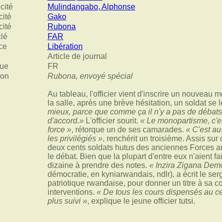
cité
Mulindangabo, Alphonse
cité
Gako
cité
Rubona
clé
FAR
ce
Libération
Article de journal
ue
FR
ion
Rubona, envoyé spécial
Au tableau, l'officier vient d'inscrire un nouveau m
la salle, après une brève hésitation, un soldat se 
mieux, parce que comme ça il n'y a pas de débats i
d'accord.»
L'officier sourit.
« Le monopartisme, c'e
force »
, rétorque un de ses camarades.
« C'est au
les privilégiés »
, renchérit un troisième. Assis sur
deux cents soldats hutus des anciennes Forces 
le débat. Bien que la plupart d'entre eux n'aient fa
dizaine à prendre des notes.
« Inzira Zigana Dem
démocratie, en kyniarwandais, ndlr), a écrit le se
patriotique rwandaise, pour donner un titre à sa c
interventions.
« De tous les cours dispensés au cen
plus suivi »
, explique le jeune officier tutsi.