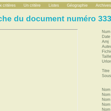
 critères
Un critère
Listes
Géographie
Archives
che du document numéro 33
Num
Date
Amj
Aute
Fichi
Taill
Urlor
Titre
Sous 
Nom 
Nom 
Nom 
Nom 
Nom 