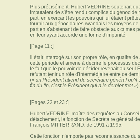
Plus précisément, Hubert VEDRINE soutenait que l
imputaient de s'être rendu complice du génocide r
part, en exerçant les pouvoirs qui lui étaient prêt
fournir aux génocidaires rwandais les moyens de p
part en s'abstenant de faire obstacle aux crimes p
en leur ayant accorde une forme d'impunité.
[Page 11 :]
Il était interrogé sur son propre rôle, en qualité d
cette période et amené à décrire le processus déc
le fait que le pouvoir de décider revenait au seul
réfutant tenir un rôle d'intermédiaire entre ce der
(«
un Président attend du secrétaire général qu'il 
fin du fin, c'est le Président qui a le dernier mot
»).
[Pages 22 et 23 :]
Hubert VEDRINE, maître des requêtes au Conseil d
détachement, la fonction de Secrétaire général de
François MITTERRAND, de 1991 à 1995.
Cette fonction n'emporte pas reconnaissance du stat