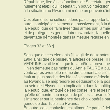
République, liée à ses fonctions de Secrétaire géné
nullement établi qu'il détenait un pouvoir décisio
à la situation au Rwanda ni même un pouvoir d'infl
Ces éléments ne suffisent donc pas à rapporter la 
aurait participé, activement ou passivement, à la
la République de faire livrer des armes par l'arm
et de protéger les génocidaires rwandais, laquell
davantage démontrée dans la mesure requise en ma
[Pages 32 et 33 :]
Sans que de ces éléments [il s'agit de deux notes
1994 ainsi que de plusieurs articles de presse], il
VEDRINE avait le rôle que lui a prêté la prévenue 
il n'en demeure pas moins qu'Annie FAURE a pu, 
vérité après avoir elle-même directement assisté 
était au plus proche des blessés comme médecin hu
au Rwanda, se méprendre en déduisant de la positi
au sein de l'Élysée, son implication dans la polit
la République, entouré de ses conseillers et de
qu'elle démontre, au moyen de pièces ci-avant déta
s'interroger sur la pertinence des choix opérés pa
génocide des Tutsis au Rwanda.
En outre, cette confusion est alimentée par la fidé