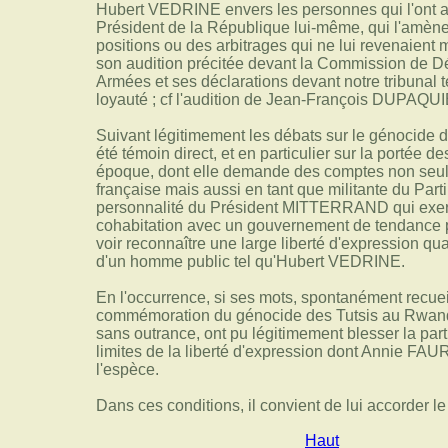
Hubert VEDRINE envers les personnes qui l'ont a
Président de la République lui-même, qui l'amène à
positions ou des arbitrages qui ne lui revenaient 
son audition précitée devant la Commission de D
Armées et ses déclarations devant notre tribunal
loyauté ; cf l'audition de Jean-François DUPAQU
Suivant légitimement les débats sur le génocide 
été témoin direct, et en particulier sur la portée d
époque, dont elle demande des comptes non seul
française mais aussi en tant que militante du Parti
personnalité du Président MITTERRAND qui exerça
cohabitation avec un gouvernement de tendance po
voir reconnaître une large liberté d'expression qu
d'un homme public tel qu'Hubert VEDRINE.
En l'occurrence, si ses mots, spontanément recuei
commémoration du génocide des Tutsis au Rwand
sans outrance, ont pu légitimement blesser la partie
limites de la liberté d'expression dont Annie FAUR
l'espèce.
Dans ces conditions, il convient de lui accorder le
Haut