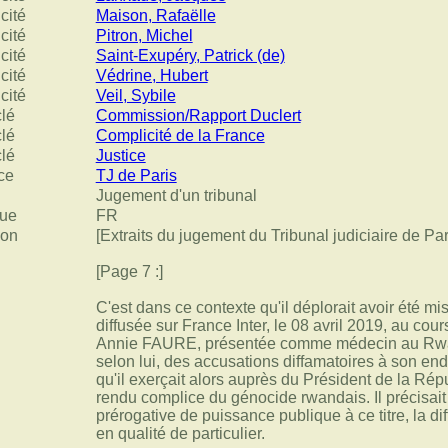
cité
Maison, Rafaëlle
cité
Pitron, Michel
cité
Saint-Exupéry, Patrick (de)
cité
Védrine, Hubert
cité
Veil, Sybile
clé
Commission/Rapport Duclert
clé
Complicité de la France
clé
Justice
ce
TJ de Paris
Jugement d'un tribunal
ue
FR
ion
[Extraits du jugement du Tribunal judiciaire de Par
[Page 7 :]
C'est dans ce contexte qu'il déplorait avoir été m
diffusée sur France Inter, le 08 avril 2019, au cour
Annie FAURE, présentée comme médecin au Rwand
selon lui, des accusations diffamatoires à son end
qu'il exerçait alors auprès du Président de la Rép
rendu complice du génocide rwandais. Il précisai
prérogative de puissance publique à ce titre, la di
en qualité de particulier.