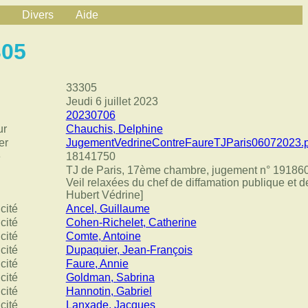
Divers
Aide
305
33305
Jeudi 6 juillet 2023
20230706
ur
Chauchis, Delphine
er
JugementVedrineContreFaureTJParis06072023.p
e
18141750
TJ de Paris, 17ème chambre, jugement n° 191860
Veil relaxées du chef de diffamation publique et d
Hubert Védrine]
cité
Ancel, Guillaume
cité
Cohen-Richelet, Catherine
cité
Comte, Antoine
cité
Dupaquier, Jean-François
cité
Faure, Annie
cité
Goldman, Sabrina
cité
Hannotin, Gabriel
cité
Lanxade, Jacques