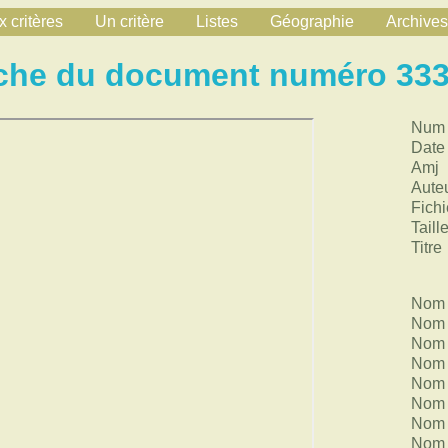
 critères
Un critère
Listes
Géographie
Archives
che du document numéro 33
Num
Date
Amj
Aute
Fichi
Taill
Titre
Nom 
Nom 
Nom 
Nom 
Nom 
Nom 
Nom 
Nom 