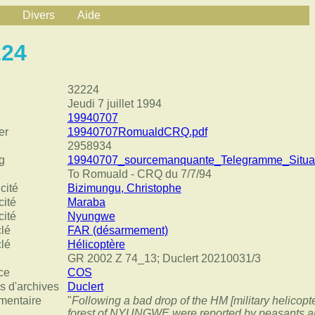
Divers
Aide
224
32224
Jeudi 7 juillet 1994
19940707
er
19940707RomualdCRQ.pdf
e
2958934
g
19940707_sourcemanquante_Telegramme_Situat
To Romuald - CRQ du 7/7/94
cité
Bizimungu, Christophe
cité
Maraba
cité
Nyungwe
clé
FAR (désarmement)
clé
Hélicoptère
GR 2002 Z 74_13; Duclert 20210031/3
ce
COS
s d'archives
Duclert
entaire
"
Following a bad drop of the HM [military helicopte
forest of NYUNGWE were reported by peasants an