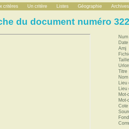
 critères
Un critère
Listes
Géographie
Archives
che du document numéro 32
Num
Date
Amj
Fichi
Taill
Urlor
Titre
Nom 
Lieu 
Lieu 
Mot-
Mot-
Cote
Sour
Fond
Comm