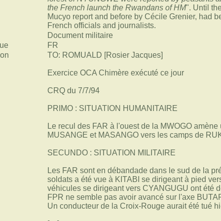
the French launch the Rwandans of HM
". Until t
Mucyo report and before by Cécile Grenier, had 
French officials and journalists.
Document militaire
ue
FR
ion
TO: ROMUALD [Rosier Jacques]
Exercice OCA Chimère exécuté ce jour
CRQ du 7/7/94
PRIMO : SITUATION HUMANITAIRE
Le recul des FAR à l'ouest de la MWOGO amène 
MUSANGE et MASANGO vers les camps de RU
SECUNDO : SITUATION MILITAIRE
Les FAR sont en débandade dans le sud de la pré
soldats a été vue à KITABI se dirigeant à pied ver
véhicules se dirigeant vers CYANGUGU ont été 
FPR ne semble pas avoir avancé sur l'axe BUTARE
Un conducteur de la Croix-Rouge aurait été tué hie