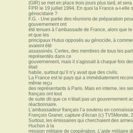
(GIR) se met en place trois jours plus tard, et sera
FPR le 19 juillet 1994. En quoi la France a-t-ell
génocidaire ?
F.G. - Une partie des réunions de préparation pou
gouvernement ont
été tenues à l’ambassade de France, alors que l
et que les
principaux Hutus opposés au génocide, à commenc
avaient été
assassinés. Certes, des membres de tous les parti
représentés dans ce
gouvernement, mais il s'agissait à chaque fois d
était
habile, surtout qu’il n’y avait que des civils.
La France est le pays qui a immédiatement recon
même reçu
des représentants à Paris. Mais en interne, les s
français ont tout
de suite dit que ce n'était pas un gouvernement acc
réactionnaire.
L'ambassadeur français l’a soutenu en connaissa
François Graner, capture d'écran (c) TV5Monde, 
Surtout, les émissaires qui cherchaient des armes 
Huchon à la
mission militaire de coopération. L’aide militaire d