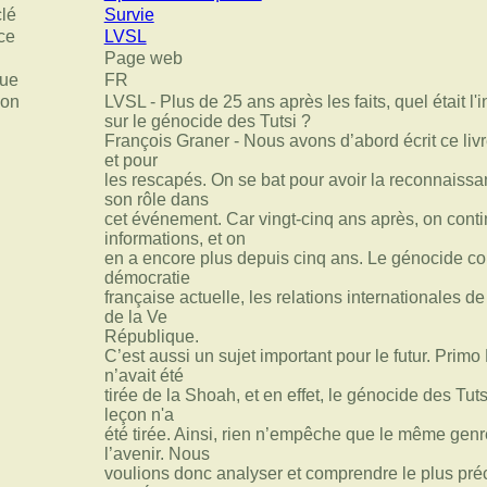
clé
Survie
ce
LVSL
Page web
ue
FR
ion
LVSL - Plus de 25 ans après les faits, quel était l'
sur le génocide des Tutsi ?
François Graner - Nous avons d’abord écrit ce liv
et pour
les rescapés. On se bat pour avoir la reconnaissa
son rôle dans
cet événement. Car vingt-cinq ans après, on conti
informations, et on
en a encore plus depuis cinq ans. Le génocide c
démocratie
française actuelle, les relations internationales d
de la Ve
République.
C’est aussi un sujet important pour le futur. Primo
n’avait été
tirée de la Shoah, et en effet, le génocide des Tut
leçon n'a
été tirée. Ainsi, rien n’empêche que le même gen
l’avenir. Nous
voulions donc analyser et comprendre le plus préc