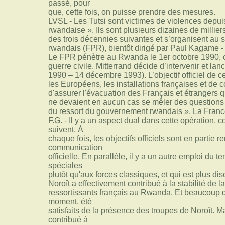
passé, pour
que, cette fois, on puisse prendre des mesures.
LVSL - Les Tutsi sont victimes de violences depui
rwandaise ». Ils sont plusieurs dizaines de millie
des trois décennies suivantes et s’organisent au s
rwandais (FPR), bientôt dirigé par Paul Kagame - 
Le FPR pénètre au Rwanda le 1er octobre 1990, c
guerre civile. Mitterrand décide d’intervenir et lan
1990 – 14 décembre 1993). L’objectif officiel de ce
les Européens, les installations françaises et de c
d'assurer l'évacuation des Français et étrangers 
ne devaient en aucun cas se mêler des questions d
du ressort du gouvernement rwandais ». La France 
F.G. - Il y a un aspect dual dans cette opération,
suivent. À
chaque fois, les objectifs officiels sont en partie re
communication
officielle. En parallèle, il y a un autre emploi du t
spéciales
plutôt qu'aux forces classiques, et qui est plus disc
Noroît a effectivement contribué à la stabilité de la
ressortissants français au Rwanda. Et beaucoup d
moment, été
satisfaits de la présence des troupes de Noroît. M
contribué à