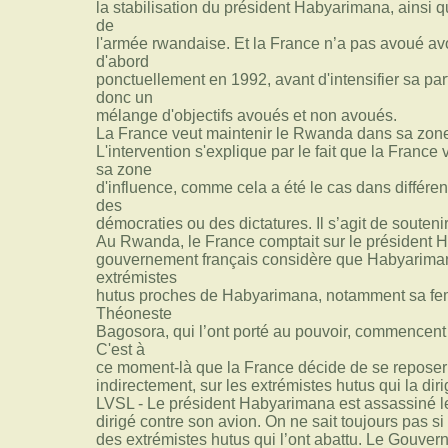
la stabilisation du président Habyarimana, ainsi q
de
l'armée rwandaise. Et la France n’a pas avoué avo
d'abord
ponctuellement en 1992, avant d'intensifier sa parti
donc un
mélange d'objectifs avoués et non avoués.
La France veut maintenir le Rwanda dans sa zone
L'intervention s'explique par le fait que la Franc
sa zone
d'influence, comme cela a été le cas dans différent
des
démocraties ou des dictatures. Il s’agit de soutenir
Au Rwanda, le France comptait sur le président H
gouvernement français considère que Habyarimana
extrémistes
hutus proches de Habyarimana, notamment sa fe
Théoneste
Bagosora, qui l’ont porté au pouvoir, commencent e
C'est à
ce moment-là que la France décide de se reposer 
indirectement, sur les extrémistes hutus qui la diri
LVSL - Le président Habyarimana est assassiné le 6
dirigé contre son avion. On ne sait toujours pas
des extrémistes hutus qui l’ont abattu. Le Gouve