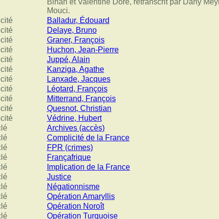
Bihan et Valentine Doré, retranscrit par Dany Mey
Mouci.
cité
Balladur, Édouard
cité
Delaye, Bruno
cité
Graner, François
cité
Huchon, Jean-Pierre
cité
Juppé, Alain
cité
Kanziga, Agathe
cité
Lanxade, Jacques
cité
Léotard, François
cité
Mitterrand, François
cité
Quesnot, Christian
cité
Védrine, Hubert
clé
Archives (accès)
clé
Complicité de la France
clé
FPR (crimes)
clé
Françafrique
clé
Implication de la France
clé
Justice
clé
Négationnisme
clé
Opération Amaryllis
clé
Opération Noroît
clé
Opération Turquoise