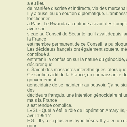
a eu lieu
de manière discrète et indirecte, via des mercenai
Il y a aussi eu un soutien diplomatique. L'ambas
fonctionner
à Paris. Le Rwanda a continué à avoir des comptes 
avoir son
siège au Conseil de Sécurité, qu'il avait depuis jan
la France
est membre permanent de ce Conseil, a pu bloquer 
Les décideurs français ont également soutenu mé
contribué à
entretenir la confusion sur la nature du génocide, 
déclarer que
c’étaient des massacres interethniques, alors que l
Ce soutien actif de la France, en connaissance d
gouvernement
génocidaire de se maintenir au pouvoir. Ça ne signi
des
décideurs français, une intention génocidaire ni u
mais la France
s’est rendue complice.
LVSL - Quel a été le rôle de l’opération Amaryllis,
avril 1994 ?
F.G. - Il y a ici plusieurs hypothèses. Il y a eu un 
pour