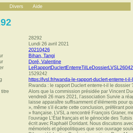
Divers
Aide
292
28292
Lundi 26 avril 2021
20210426
ur
Bihan, Tangi
ur
Doré, Valentine
er
LeRapportDuclertEnterreTilLeDossierLVSL26042
e
1529242
g
https://lvsl.fr/rwanda-le-rapport-duclert-enterre-t-il-
Rwanda : le rapport Duclert enterre-t-il le dossier 
titre
Alors que la commission présidée par Vincent Ducl
vendredi 26 mars 2021, l'association Survie a réag
laisse apparaître suffisamment d’éléments pour qu
», même s'il écarte cette conclusion, préférant poi
» française. LVSL a rencontré François Graner, m
l'ouvrage L’État français et le génocide des Tuts
écrit avec Raphaël Doridant. Nous discutons avec 
mémoriels et géopolitiques que son ouvrage soulèv