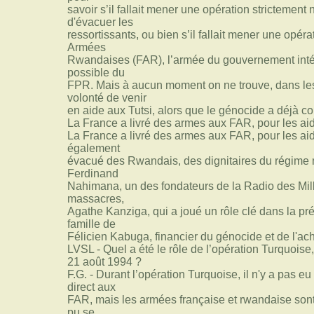
savoir s’il fallait mener une opération strictement
d'évacuer les
ressortissants, ou bien s’il fallait mener une opér
Armées
Rwandaises (FAR), l’armée du gouvernement intér
possible du
FPR. Mais à aucun moment on ne trouve, dans les 
volonté de venir
en aide aux Tutsi, alors que le génocide a déjà 
La France a livré des armes aux FAR, pour les ai
La France a livré des armes aux FAR, pour les aid
également
évacué des Rwandais, des dignitaires du régim
Ferdinand
Nahimana, un des fondateurs de la Radio des Mill
massacres,
Agathe Kanziga, qui a joué un rôle clé dans la pr
famille de
Félicien Kabuga, financier du génocide et de l'ac
LVSL - Quel a été le rôle de l’opération Turquoise,
21 août 1994 ?
F.G. - Durant l’opération Turquoise, il n'y a pas eu
direct aux
FAR, mais les armées française et rwandaise sont
pu se