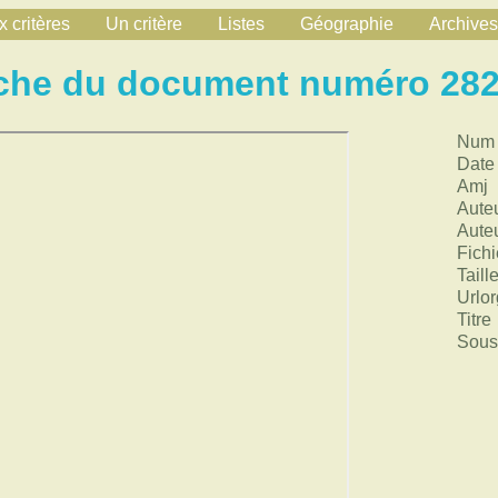
 critères
Un critère
Listes
Géographie
Archives
che du document numéro 28
Num
Date
Amj
Aute
Aute
Fichi
Taill
Urlor
Titre
Sous 