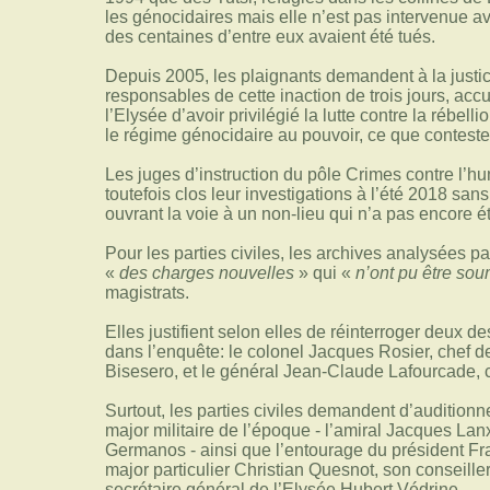
les génocidaires mais elle n’est pas intervenue ava
des centaines d’entre eux avaient été tués.
Depuis 2005, les plaignants demandent à la justic
responsables de cette inaction de trois jours, acc
l’Elysée d’avoir privilégié la lutte contre la rébell
le régime génocidaire au pouvoir, ce que contestent
Les juges d’instruction du pôle Crimes contre l’hu
toutefois clos leur investigations à l’été 2018 s
ouvrant la voie à un non-lieu qui n’a pas encore 
Pour les parties civiles, les archives analysées p
«
des charges nouvelles
» qui «
n’ont pu être so
magistrats.
Elles justifient selon elles de réinterroger deux d
dans l’enquête: le colonel Jacques Rosier, chef d
Bisesero, et le général Jean-Claude Lafourcade
Surtout, les parties civiles demandent d’auditionner
major militaire de l’époque - l’amiral Jacques L
Germanos - ainsi que l’entourage du président Fra
major particulier Christian Quesnot, son conseille
secrétaire général de l’Elysée Hubert Védrine.