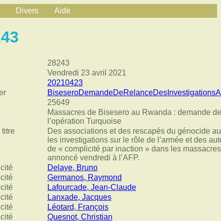
Divers
Aide
243
28243
Vendredi 23 avril 2021
20210423
er
BiseseroDemandeDeRelanceDesInvestigationsA
e
25649
Massacres de Bisesero au Rwanda : demande de r
l’opération Turquoise
titre
Des associations et des rescapés du génocide 
les investigations sur le rôle de l’armée et des aut
de « complicité par inaction » dans les massacres 
annoncé vendredi à l’AFP.
cité
Delaye, Bruno
cité
Germanos, Raymond
cité
Lafourcade, Jean-Claude
cité
Lanxade, Jacques
cité
Léotard, François
cité
Quesnot, Christian