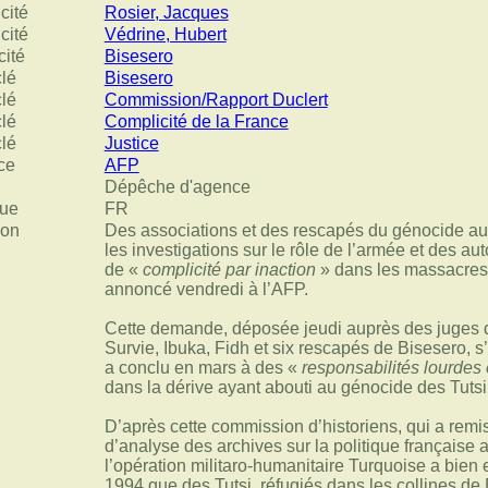
cité
Rosier, Jacques
cité
Védrine, Hubert
cité
Bisesero
clé
Bisesero
clé
Commission/Rapport Duclert
clé
Complicité de la France
clé
Justice
ce
AFP
Dépêche d'agence
ue
FR
ion
Des associations et des rescapés du génocide 
les investigations sur le rôle de l’armée et des aut
de «
complicité par inaction
» dans les massacres 
annoncé vendredi à l’AFP.
Cette demande, déposée jeudi auprès des juges d’
Survie, Ibuka, Fidh et six rescapés de Bisesero, s’
a conclu en mars à des «
responsabilités lourdes
dans la dérive ayant abouti au génocide des Tutsi
D’après cette commission d’historiens, qui a remi
d’analyse des archives sur la politique française
l’opération militaro-humanitaire Turquoise a bien
1994 que des Tutsi, réfugiés dans les collines de