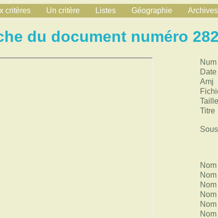
 critères
Un critère
Listes
Géographie
Archives
che du document numéro 28
Num
Date
Amj
Fichi
Taill
Titre
Sous 
Nom 
Nom 
Nom 
Nom 
Nom 
Nom 