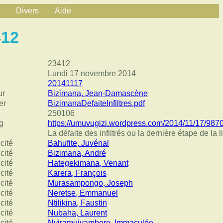
Divers
Aide
412
23412
Lundi 17 novembre 2014
20141117
ur
Bizimana, Jean-Damascène
er
BizimanaDefaiteInfiltres.pdf
e
250106
g
https://umuvugizi.wordpress.com/2014/11/17/987
La défaite des infiltrés ou la dernière étape de la
cité
Bahufite, Juvénal
cité
Bizimana, André
cité
Hategekimana, Venant
cité
Karera, François
cité
Murasampongo, Joseph
cité
Neretse, Emmanuel
cité
Ntilikina, Faustin
cité
Nubaha, Laurent
cité
Nyiramujyambere, Immaculée