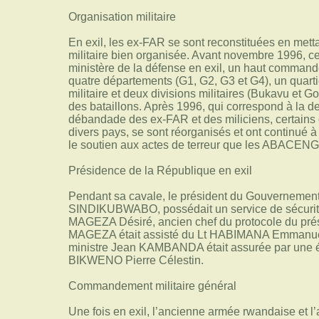
Organisation militaire
En exil, les ex-FAR se sont reconstituées en mett
militaire bien organisée. Avant novembre 1996, cet
ministère de la défense en exil, un haut commande
quatre départements (G1, G2, G3 et G4), un quarti
militaire et deux divisions militaires (Bukavu et
des bataillons. Après 1996, qui correspond à la de
débandade des ex-FAR et des miliciens, certains o
divers pays, se sont réorganisés et ont continué 
le soutien aux actes de terreur que les ABACE
Présidence de la République en exil
Pendant sa cavale, le président du Gouvernemen
SINDIKUBWABO, possédait un service de sécurit
MAGEZA Désiré, ancien chef du protocole du p
MAGEZA était assisté du Lt HABIMANA Emmanuel.
ministre Jean KAMBANDA était assurée par une 
BIKWENO Pierre Célestin.
Commandement militaire général
Une fois en exil, l’ancienne armée rwandaise et 