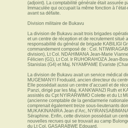
(adjoint). La comptabilité générale était assu
Immaculée qui occupait la même fonction à l’état
avant sa défaite.
Division militaire de Bukavu
La division de Bukavu avait trois brigades opérat
et un centre de réception et de recrutement situé
responsabilité du général de brigade KABILIGI Gra
commandement composé de : Col. NTIWIRAGABO
division), Lt Col. NDAHIMANA Jean-Marie Viann
Félicien (G1), Lt Col. Ir RUHORAHOZA Jean-Bos
Stanislas (G4) et Maj. NYAMPAME Evariste (Charg
La division de Bukavu avait un service médical dir
MUGEMANYI Froduald, ancien directeur du centr
Elle possédait aussi un centre d’accueil et de réce
Panzi, dirigé par les Maj. KANKWANZI Ruth et 
assistés du Cpt NYIRARWIMO Colette et du 
(ancienne comptable de la gendarmerie nationale)
comprenait également treize sous-lieutenants dont 
MUKAKINANIRA Jean d’Arc, NYIRANSABIMANA 
Séraphine. Enfin, cette division possédait un cent
nouvelles recrues qui se trouvait au camp Bulong
du Lt Col. GASARABWE Edouard.