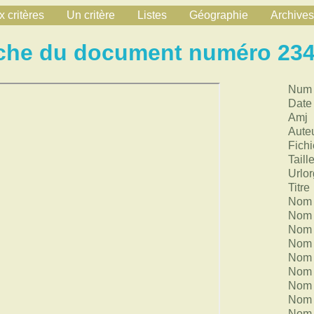
 critères
Un critère
Listes
Géographie
Archives
che du document numéro 23
Num
Date
Amj
Aute
Fichi
Taill
Urlor
Titre
Nom 
Nom 
Nom 
Nom 
Nom 
Nom 
Nom 
Nom 
Nom 