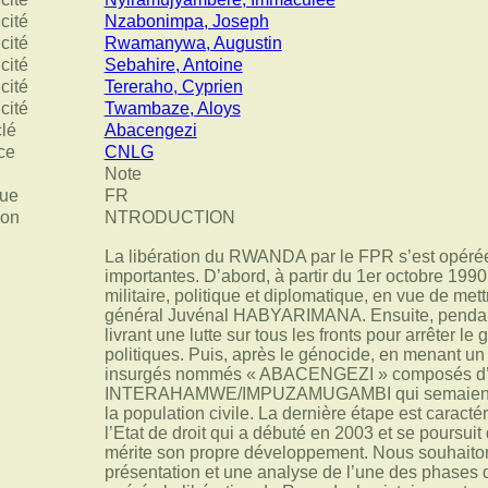
cité
Nzabonimpa, Joseph
cité
Rwamanywa, Augustin
cité
Sebahire, Antoine
cité
Tereraho, Cyprien
cité
Twambaze, Aloys
clé
Abacengezi
ce
CNLG
Note
ue
FR
ion
NTRODUCTION
La libération du RWANDA par le FPR s’est opérée
importantes. D’abord, à partir du 1er octobre 1990
militaire, politique et diplomatique, en vue de met
général Juvénal HABYARIMANA. Ensuite, pendant
livrant une lutte sur tous les fronts pour arrêter l
politiques. Puis, après le génocide, en menant un
insurgés nommés « ABACENGEZI » composés d’e
INTERAHAMWE/IMPUZAMUGAMBI qui semaient la t
la population civile. La dernière étape est caracté
l’Etat de droit qui a débuté en 2003 et se poursui
mérite son propre développement. Nous souhaitons
présentation et une analyse de l’une des phases d