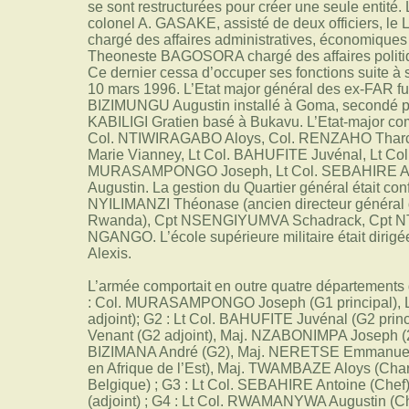
se sont restructurées pour créer une seule entité. 
colonel A. GASAKE, assisté de deux officiers, 
chargé des affaires administratives, économiques e
Theoneste BAGOSORA chargé des affaires politiqu
Ce dernier cessa d’occuper ses fonctions suite à
10 mars 1996. L’Etat major général des ex-FAR fu
BIZIMUNGU Augustin installé à Goma, secondé pa
KABILIGI Gratien basé à Bukavu. L’Etat-major comp
Col. NTIWIRAGABO Aloys, Col. RENZAHO Tharc
Marie Vianney, Lt Col. BAHUFITE Juvénal, Lt C
MURASAMPONGO Joseph, Lt Col. SEBAHIRE An
Augustin. La gestion du Quartier général était confi
NYILIMANZI Théonase (ancien directeur général 
Rwanda), Cpt NSENGIYUMVA Schadrack, Cpt N
NGANGO. L’école supérieure militaire était diri
Alexis.
L’armée comportait en outre quatre départements d
: Col. MURASAMPONGO Joseph (G1 principal), 
adjoint); G2 : Lt Col. BAHUFITE Juvénal (G2 pr
Venant (G2 adjoint), Maj. NZABONIMPA Joseph (2
BIZIMANA André (G2), Maj. NERETSE Emmanuel
en Afrique de l’Est), Maj. TWAMBAZE Aloys (Cha
Belgique) ; G3 : Lt Col. SEBAHIRE Antoine (Chef)
(adjoint) ; G4 : Lt Col. RWAMANYWA Augustin (