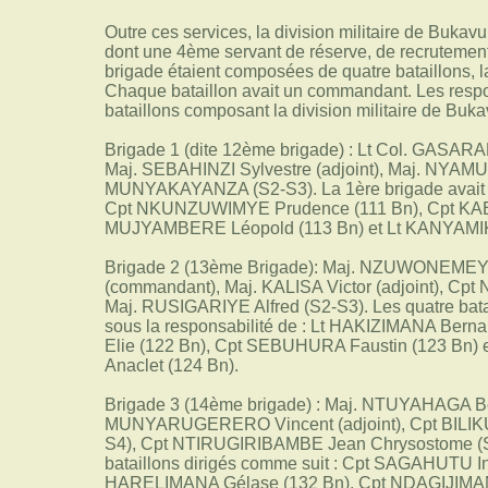
Outre ces services, la division militaire de Bukavu 
dont une 4ème servant de réserve, de recrutement 
brigade étaient composées de quatre bataillons, l
Chaque bataillon avait un commandant. Les resp
bataillons composant la division militaire de Bukav
Brigade 1 (dite 12ème brigade) : Lt Col. GASA
Maj. SEBAHINZI Sylvestre (adjoint), Maj. NYA
MUNYAKAYANZA (S2-S3). La 1ère brigade avait qua
Cpt NKUNZUWIMYE Prudence (111 Bn), Cpt KAB
MUJYAMBERE Léopold (113 Bn) et Lt KANYAMI
Brigade 2 (13ème Brigade): Maj. NZUWONEMEYE
(commandant), Maj. KALISA Victor (adjoint), C
Maj. RUSIGARIYE Alfred (S2-S3). Les quatre batai
sous la responsabilité de : Lt HAKIZIMANA Ber
Elie (122 Bn), Cpt SEBUHURA Faustin (123 B
Anaclet (124 Bn).
Brigade 3 (14ème brigade) : Maj. NTUYAHAGA B
MUNYARUGERERO Vincent (adjoint), Cpt BILIKU
S4), Cpt NTIRUGIRIBAMBE Jean Chrysostome (S2-
bataillons dirigés comme suit : Cpt SAGAHUTU In
HARELIMANA Gélase (132 Bn), Cpt NDAGIJIMA