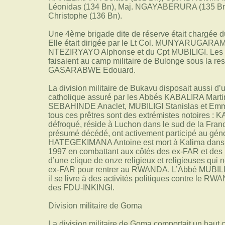
Léonidas (134 Bn), Maj. NGAYABERURA (135 Bn
Christophe (136 Bn).
Une 4ème brigade dite de réserve était chargée du
Elle était dirigée par le Lt Col. MUNYARUGARAMA
NTEZIRYAYO Alphonse et du Cpt MUBILIGI. Les en
faisaient au camp militaire de Bulonge sous la res
GASARABWE Edouard.
La division militaire de Bukavu disposait aussi d
catholique assuré par les Abbés KABALIRA Mar
SEBAHINDE Anaclet, MUBILIGI Stanislas et Em
tous ces prêtres sont des extrémistes notoires : 
défroqué, réside à Luchon dans le sud de la Fr
présumé décédé, ont activement participé au géno
HATEGEKIMANA Antoine est mort à Kalima dans
1997 en combattant aux côtés des ex-FAR et des
d’une clique de onze religieux et religieuses qui 
ex-FAR pour rentrer au RWANDA. L’Abbé MUBILIGI
il se livre à des activités politiques contre le R
des FDU-INKINGI.
Division militaire de Goma
La division militaire de Goma comportait un hau