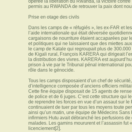
opérée la libération du Rwanda, la victoire cont
permis au RWANDA de retrouver la paix dont nou
Prise en otage des civils
Dans les camps de « réfugiés », les ex-FAR et les
l’aide internationale qui était déversée quotidien
cargaisons de nourriture étaient accaparées par le
et politiques qui ne laissaient que des miettes aux
le camp de Katale qui regroupait plus de 300.000 
de Kigali rural, François KARERA qui dirigeait l’
la distribution des vivres. KARERA est aujourd’hu
prison à vie par le Tribunal pénal international
rôle dans le génocide.
Tous les camps disposaient d’un chef de sécurité
d’intelligence composée d’anciens officiers milita
Cette fine équipe disposait de 15 agents de ren
de police et de 6 juges. C’est cette structure qui l
de reprendre les forces en vue d’un assaut sur l
continuaient de tuer par tous les moyens toute pe
ainsi qu’un matin, une équipe de Médecins Sans F
infirmiers Hutu avait débranché les perfusions de 
malades. Les gamins moururent et l’assassin fut «
licenciement[2].