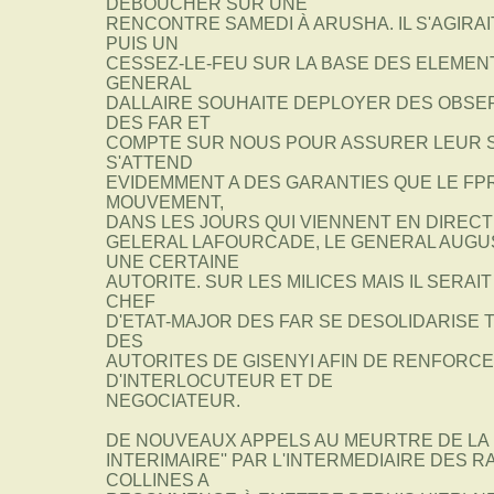
DEBOUCHER SUR UNE
RENCONTRE SAMEDI À ARUSHA. IL S'AGIRA
PUIS UN
CESSEZ-LE-FEU SUR LA BASE DES ELEMENT
GENERAL
DALLAIRE SOUHAITE DEPLOYER DES OBSE
DES FAR ET
COMPTE SUR NOUS POUR ASSURER LEUR S
S'ATTEND
EVIDEMMENT A DES GARANTIES QUE LE FPR
MOUVEMENT,
DANS LES JOURS QUI VIENNENT EN DIRECTI
GELERAL LAFOURCADE, LE GENERAL AUGU
UNE CERTAINE
AUTORITE. SUR LES MILICES MAIS IL SERAI
CHEF
D'ETAT-MAJOR DES FAR SE DESOLIDARISE 
DES
AUTORITES DE GISENYI AFIN DE RENFORCE
D'INTERLOCUTEUR ET DE
NEGOCIATEUR.
DE NOUVEAUX APPELS AU MEURTRE DE LA
INTERIMAIRE'' PAR L'INTERMEDIAIRE DES R
COLLINES A