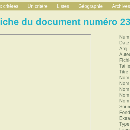
 critères
Un critère
Listes
Géographie
Archives
iche du document numéro 2
Num
Date
Amj
Aute
Fichi
Taill
Titre
Nom 
Nom 
Nom 
Nom 
Nom 
Sour
Fond
Extra
Type
Lang