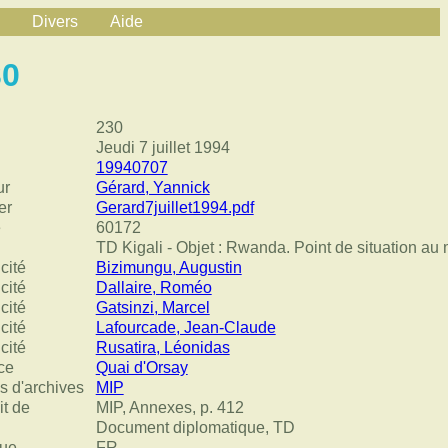
Divers
Aide
30
230
Jeudi 7 juillet 1994
19940707
ur
Gérard, Yannick
er
Gerard7juillet1994.pdf
e
60172
TD Kigali - Objet : Rwanda. Point de situation au m
cité
Bizimungu, Augustin
cité
Dallaire, Roméo
cité
Gatsinzi, Marcel
cité
Lafourcade, Jean-Claude
cité
Rusatira, Léonidas
ce
Quai d'Orsay
s d'archives
MIP
it de
MIP, Annexes, p. 412
Document diplomatique, TD
ue
FR