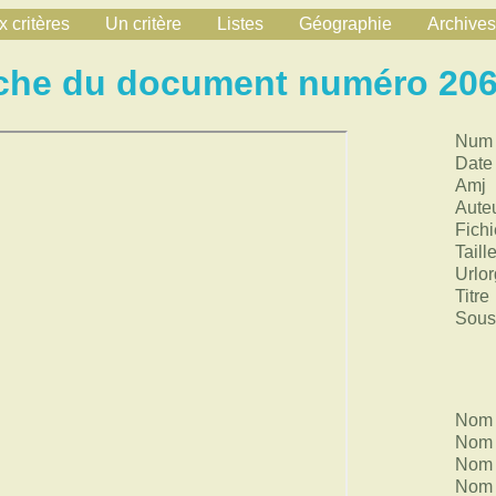
 critères
Un critère
Listes
Géographie
Archives
che du document numéro 20
Num
Date
Amj
Aute
Fichi
Taill
Urlor
Titre
Sous 
Nom 
Nom 
Nom 
Nom 