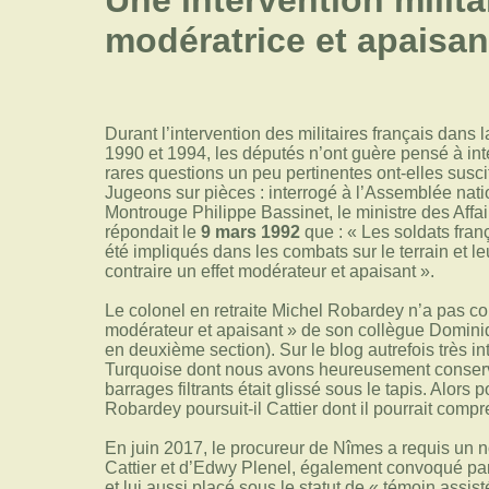
Une intervention milita
modératrice et apaisan
Durant l’intervention des militaires français dans 
1990 et 1994, les députés n’ont guère pensé à in
rares questions un peu pertinentes ont-elles susc
Jugeons sur pièces : interrogé à l’Assemblée nati
Montrouge Philippe Bassinet, le ministre des Aff
répondait le
9 mars 1992
que : « Les soldats fra
été impliqués dans les combats sur le terrain et l
contraire un effet modérateur et apaisant ».
Le colonel en retraite Michel Robardey n’a pas c
modérateur et apaisant » de son collègue Dominiq
en deuxième section). Sur le blog autrefois très i
Turquoise dont nous avons heureusement conserv
barrages filtrants était glissé sous le tapis. Alors
Robardey poursuit-il Cattier dont il pourrait compr
En juin 2017, le procureur de Nîmes a requis un
Cattier et d’Edwy Plenel, également convoqué par
et lui aussi placé sous le statut de « témoin ass