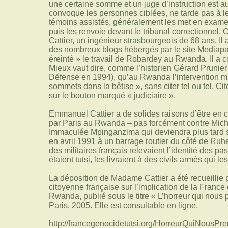
une certaine somme et un juge d’instruction est a
convoque les personnes ciblées, ne tarde pas à le
témoins assistés, généralement les met en examen
puis les renvoie devant le tribunal correctionnel.
Cattier, un ingénieur strasbourgeois de 68 ans. Il
des nombreux blogs hébergés par le site Mediapar
éreinté » le travail de Robardey au Rwanda. Il a 
Mieux vaut dire, comme l’historien Gérard Prunier 
Défense en 1994), qu’au Rwanda l’intervention mili
sommets dans la bêtise », sans citer tel ou tel. C
sur le bouton marqué « judiciaire ».
Emmanuel Cattier a de solides raisons d’être en c
par Paris au Rwanda – pas forcément contre Mic
Immaculée Mpinganzima qui deviendra plus tard so
en avril 1991 à un barrage routier du côté de Ru
des militaires français relevaient l’identité des pa
étaient tutsi, les livraient à des civils armés qui les
La déposition de Madame Cattier a été recueillie
citoyenne française sur l’implication de la France
Rwanda, publié sous le titre « L’horreur qui nous 
Paris, 2005. Elle est consultable en ligne.
http://francegenocidetutsi.org/HorreurQuiNous