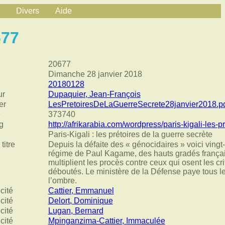
Divers
Aide
677
20677
Dimanche 28 janvier 2018
20180128
ur
Dupaquier, Jean-François
er
LesPretoiresDeLaGuerreSecrete28janvier2018.p
e
373740
g
http://afrikarabia.com/wordpress/paris-kigali-les-p
Paris-Kigali : les prétoires de la guerre secrète
titre
Depuis la défaite des « génocidaires » voici vingt
régime de Paul Kagame, des hauts gradés frança
multiplient les procès contre ceux qui osent les cri
déboutés. Le ministère de la Défense paye tous les
l’ombre.
cité
Cattier, Emmanuel
cité
Delort, Dominique
cité
Lugan, Bernard
cité
Mpinganzima-Cattier, Immaculée