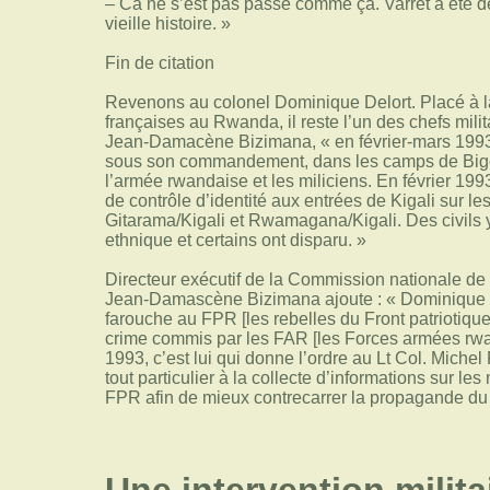
– Ca ne s’est pas passé comme ça. Varret a été 
vieille histoire. »
Fin de citation
Revenons au colonel Dominique Delort. Placé à la 
françaises au Rwanda, il reste l’un des chefs milit
Jean-Damacène Bizimana, « en février-mars 1993, 
sous son commandement, dans les camps de Bigo
l’armée rwandaise et les miliciens. En février 1993,
de contrôle d’identité aux entrées de Kigali sur l
Gitarama/Kigali et Rwamagana/Kigali. Des civils y
ethnique et certains ont disparu. »
Directeur exécutif de la Commission nationale de l
Jean-Damascène Bizimana ajoute : « Dominique De
farouche au FPR [les rebelles du Front patriotique r
crime commis par les FAR [les Forces armées rw
1993, c’est lui qui donne l’ordre au Lt Col. Miche
tout particulier à la collecte d’informations sur le
FPR afin de mieux contrecarrer la propagande du