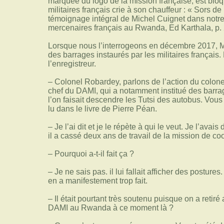
marquée du logo de la mission française, est bloq
militaires français crie à son chauffeur : « Sors de l
témoignage intégral de Michel Cuignet dans notre li
mercenaires français au Rwanda, Ed Karthala, p. 
Lorsque nous l’interrogeons en décembre 2017, M
des barrages instaurés par les militaires françai
l’enregistreur.
– Colonel Robardey, parlons de l’action du colone
chef du DAMI, qui a notamment institué des barrage
l’on faisait descendre les Tutsi des autobus. Vous d
lu dans le livre de Pierre Péan.
– Je l’ai dit et je le répète à qui le veut. Je l’avai
il a cassé deux ans de travail de la mission de co
– Pourquoi a-t-il fait ça ?
– Je ne sais pas. il lui fallait afficher des postures.
en a manifestement trop fait.
– Il était pourtant très soutenu puisque on a retiré
DAMI au Rwanda à ce moment là ?