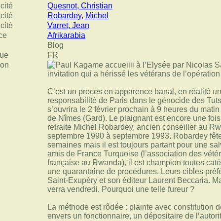
cité
Quesnot, Christian
cité
Robardey, Michel
cité
Varret, Jean
ce
Afrikarabia
Blog
ue
FR
ion
C’est un procès en apparence banal, en réalité un 
responsabilité de Paris dans le génocide des Tut
s’ouvrira le 2 février prochain à 9 heures du matin
de Nîmes (Gard). Le plaignant est encore une foi
retraite Michel Robardey, ancien conseiller au Rw
septembre 1990 à septembre 1993. Robardey fête
semaines mais il est toujours partant pour une sal
amis de France Turquoise (l’association des vétéra
française au Rwanda), il est champion toutes catég
une quarantaine de procédures. Leurs cibles préfér
Saint-Exupéry et son éditeur Laurent Beccaria. 
verra vendredi. Pourquoi une telle fureur ?
La méthode est rôdée : plainte avec constitution de
envers un fonctionnaire, un dépositaire de l’autor