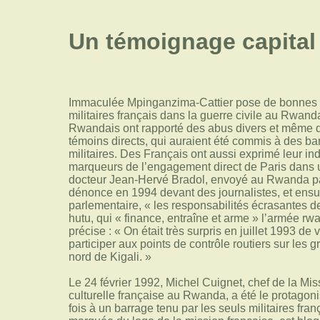
Un témoignage capital
Immaculée Mpinganzima-Cattier pose de bonnes qu
militaires français dans la guerre civile au Rwand
Rwandais ont rapporté des abus divers et même de
témoins directs, qui auraient été commis à des ba
militaires. Des Français ont aussi exprimé leur in
marqueurs de l’engagement direct de Paris dans un 
docteur Jean-Hervé Bradol, envoyé au Rwanda par
dénonce en 1994 devant des journalistes, et ensu
parlementaire, « les responsabilités écrasantes de
hutu, qui « finance, entraîne et arme » l’armée r
précise : « On était très surpris en juillet 1993 de v
participer aux points de contrôle routiers sur les 
nord de Kigali. »
Le 24 février 1992, Michel Cuignet, chef de la Mis
culturelle française au Rwanda, a été le protagonist
fois à un barrage tenu par les seuls militaires fran