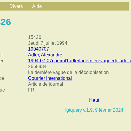
Divers
Aide
426
15426
Jeudi 7 juillet 1994
19940707
ur
Adler, Alexandre
er
1994-07-07courint1adlerladernierevaguedeladeco
e
2658934
La dernière vague de la décolonisation
ce
Courrier international
Article de journal
ue
FR
Haut
fgtquery v.1.9, 9 février 2024