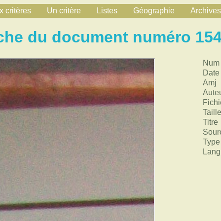
 critères
Un critère
Listes
Géographie
Archives
che du document numéro 15
Num
Date
Amj
Aute
Fichi
Taill
Titre
Sour
Type
Lang