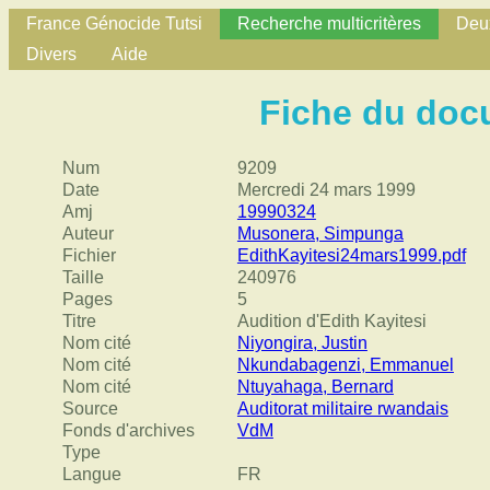
France Génocide Tutsi
Recherche multicritères
Deux
Divers
Aide
Fiche du doc
Num
9209
Date
Mercredi 24 mars 1999
Amj
19990324
Auteur
Musonera, Simpunga
Fichier
EdithKayitesi24mars1999.pdf
Taille
240976
Pages
5
Titre
Audition d'Edith Kayitesi
Nom cité
Niyongira, Justin
Nom cité
Nkundabagenzi, Emmanuel
Nom cité
Ntuyahaga, Bernard
Source
Auditorat militaire rwandais
Fonds d'archives
VdM
Type
Langue
FR