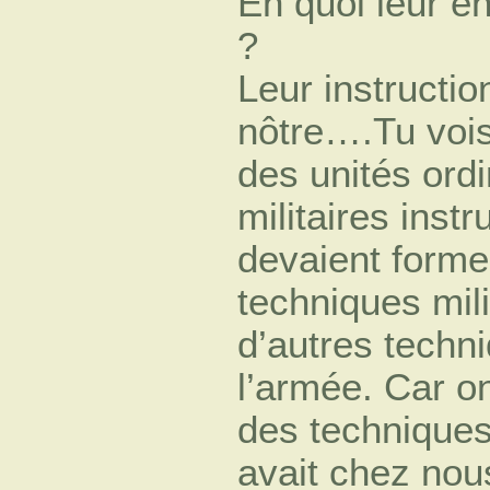
En quoi leur en
?
Leur instructio
nôtre….Tu voi
des unités ordi
militaires instr
devaient forme
techniques mil
d’autres techn
l’armée. Car on
des techniques c
avait chez nou