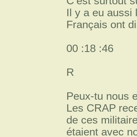
C’est surtout su
Il y a eu auss
Français ont d
00 :18 :46
R
Peux-tu nous e
Les CRAP recev
de ces militair
étaient avec n