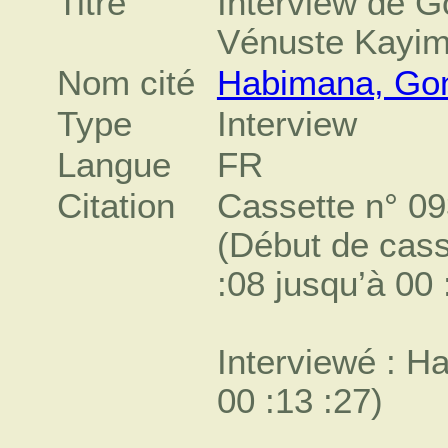
Titre
Interview de 
Vénuste Kayi
Nom cité
Habimana, Go
Type
Interview
Langue
FR
Citation
Cassette n° 0
(Début de casse
:08 jusqu’à 00
Interviewé : H
00 :13 :27)