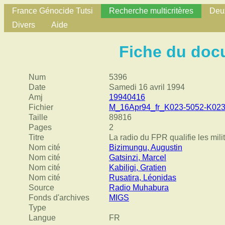
France Génocide Tutsi
Recherche multicritères
Deux
Divers
Aide
Fiche du doc
Num
5396
Date
Samedi 16 avril 1994
Amj
19940416
Fichier
M_16Apr94_fr_K023-5052-K023
Taille
89816
Pages
2
Titre
La radio du FPR qualifie les mil
Nom cité
Bizimungu, Augustin
Nom cité
Gatsinzi, Marcel
Nom cité
Kabiligi, Gratien
Nom cité
Rusatira, Léonidas
Source
Radio Muhabura
Fonds d'archives
MIGS
Type
Langue
FR