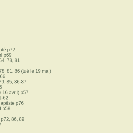
puté p72
l p69
4, 78, 81
, 81, 86 (tué le 19 mai)
p66
9, 85, 86-87
5
 16 avril) p57
1-62
aptiste p76
l p58
p72, 86, 89
2