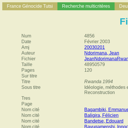
France Génocide Tutsi
Recherche multicritères
Deux
F
Num
4856
Date
Février 2003
Amj
20030201
Auteur
Ndorimana, Jean
Fichier
JeanNdorimanaRwan
Taille
48950579
Pages
120
Sur titre
Titre
Rwanda 1994
Sous titre
Idéologie, méthodes 
Reconstruction
Tres
Page
Nom cité
Bagambiki, Emmanue
Nom cité
Baligira, Félicien
Nom cité
Bandetse, Edouard
Nom cité
Bavugamenshi, Innoc