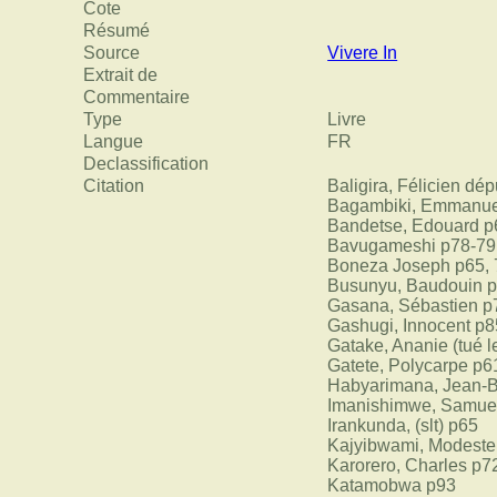
Cote
Résumé
Source
Vivere In
Extrait de
Commentaire
Type
Livre
Langue
FR
Declassification
Citation
Baligira, Félicien dé
Bagambiki, Emmanue
Bandetse, Edouard p6
Bavugameshi p78-79
Boneza Joseph p65, 78
Busunyu, Baudouin 
Gasana, Sébastien p7
Gashugi, Innocent p8
Gatake, Ananie (tué le
Gatete, Polycarpe p6
Habyarimana, Jean-B
Imanishimwe, Samue
Irankunda, (slt) p65
Kajyibwami, Modeste 
Karorero, Charles p7
Katamobwa p93