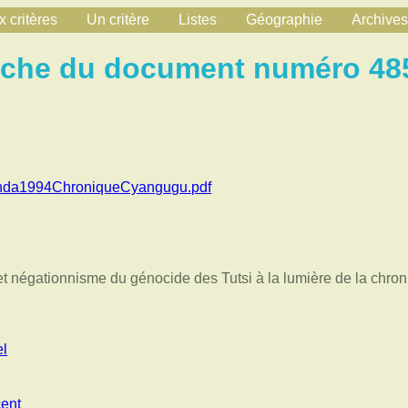
 critères
Un critère
Listes
Géographie
Archives
iche du document numéro 48
da1994ChroniqueCyangugu.pdf
et négationnisme du génocide des Tutsi à la lumière de la chro
l
ent