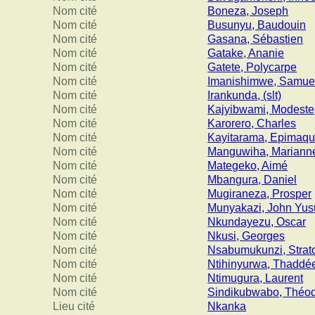
Nom cité
Boneza, Joseph
Nom cité
Busunyu, Baudouin
Nom cité
Gasana, Sébastien
Nom cité
Gatake, Ananie
Nom cité
Gatete, Polycarpe
Nom cité
Imanishimwe, Samue
Nom cité
Irankunda, (slt)
Nom cité
Kajyibwami, Modeste
Nom cité
Karorero, Charles
Nom cité
Kayitarama, Epimaq
Nom cité
Manguwiha, Mariann
Nom cité
Mategeko, Aimé
Nom cité
Mbangura, Daniel
Nom cité
Mugiraneza, Prosper
Nom cité
Munyakazi, John Yus
Nom cité
Nkundayezu, Oscar
Nom cité
Nkusi, Georges
Nom cité
Nsabumukunzi, Strat
Nom cité
Ntihinyurwa, Thaddé
Nom cité
Ntimugura, Laurent
Nom cité
Sindikubwabo, Théo
Lieu cité
Nkanka