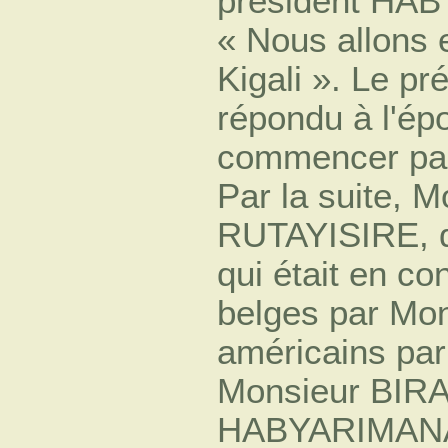
président HAB
« Nous allons 
Kigali ». Le 
répondu à l'épo
commencer par
Par la suite, 
RUTAYISIRE, qu
qui était en co
belges par Mo
américains par
Monsieur BIRA
HABYARIMANA, 