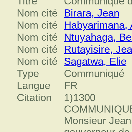
Titre
Communiqué d
Nom cité
Birara, Jean
Nom cité
Habyarimana, 
Nom cité
Ntuyahaga, Be
Nom cité
Rutayisire, Je
Nom cité
Sagatwa, Elie
Type
Communiqué
Langue
FR
Citation
1)1300
COMMUNIQUE
Monsieur Jean
gouverneur de 