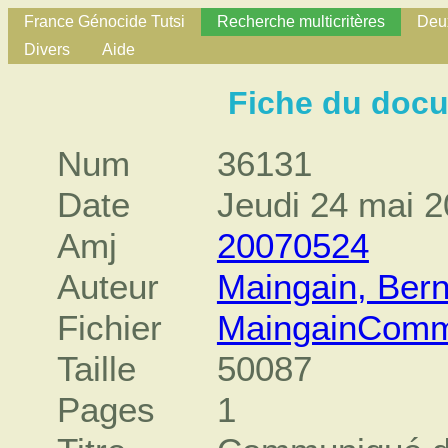
France Génocide Tutsi
Recherche multicritères
Deux
Divers
Aide
Fiche du doc
Num
36131
Date
Jeudi 24 mai 
Amj
20070524
Auteur
Maingain, Ber
Fichier
MaingainComm
Taille
50087
Pages
1