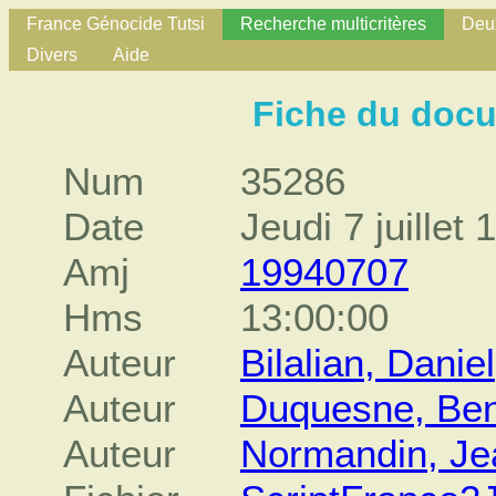
France Génocide Tutsi
Recherche multicritères
Deux
Divers
Aide
Fiche du doc
Num
35286
Date
Jeudi 7 juillet 
Amj
19940707
Hms
13:00:00
Auteur
Bilalian, Daniel
Auteur
Duquesne, Ben
Auteur
Normandin, Je