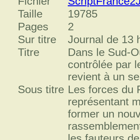
Fichier
ScriptFrance2
Taille
19785
Pages
2
Sur titre
Journal de 13 
Titre
Dans le Sud-O
contrôlée par l
revient à un s
Sous titre
Les forces du
représentant m
former un nou
rassemblement
les fauteurs d