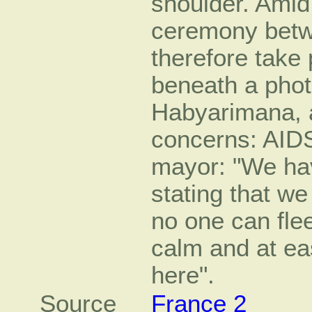
shoulder. Amid
ceremony betwe
therefore take 
beneath a photo
Habyarimana, a
concerns: AIDS
mayor: "We hav
stating that we
no one can fle
calm and at ea
here".
Source
France 2