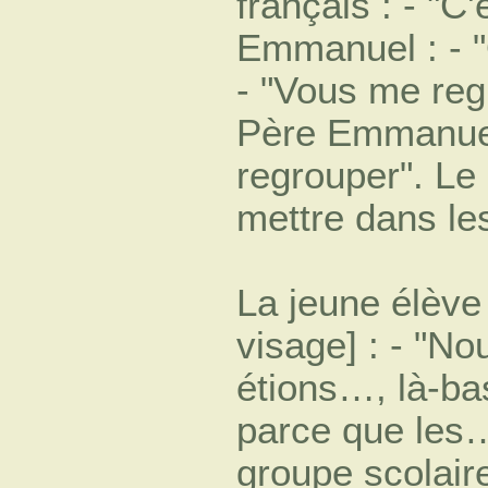
français : - "C
Emmanuel : - "O
- "Vous me reg
Père Emmanuel 
regrouper". Le 
mettre dans les
La jeune élève 
visage] : - "No
étions…, là-ba
parce que les…
groupe scolair