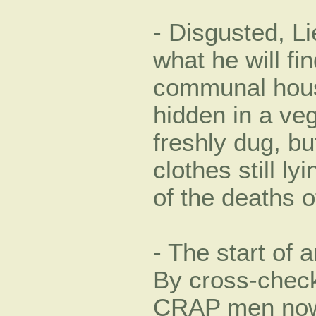
- Disgusted, L
what he will fi
communal hous
hidden in a ve
freshly dug, bu
clothes still l
of the deaths o
- The start of 
By cross-checki
CRAP men now