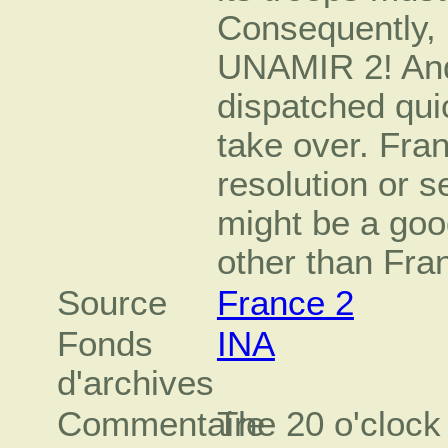
Consequently, 
UNAMIR 2! And
dispatched quic
take over. Fra
resolution or se
might be a goo
other than Fra
Source
France 2
Fonds
INA
d'archives
Commentaire
The 20 o'clock