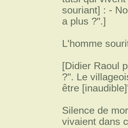
souriant] : - N
a plus ?".]
L'homme sourit
[Didier Raoul po
?". Le villageoi
être [inaudible]
Silence de mor
vivaient dans c