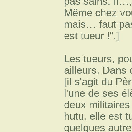
pas sains. Il…,
Même chez vou
mais… faut pas
est tueur !".]
Les tueurs, po
ailleurs. Dans
[il s'agit du 
l'une de ses él
deux militaires
hutu, elle est t
quelques autr