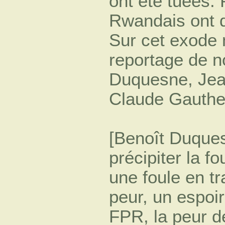
ont été tuées. 
Rwandais ont dû 
Sur cet exode 
reportage de n
Duquesne, Jea
Claude Gauther
[Benoît Duquesn
précipiter la fo
une foule en tr
peur, un espoi
FPR, la peur d