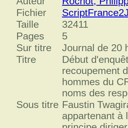
Auteur
Rochot, Philip
Fichier
ScriptFrance2
Taille
32411
Pages
5
Sur titre
Journal de 20 
Titre
Début d'enquêt
recoupement de 
hommes du CRA
noms des resp
Sous titre
Faustin Twagi
appartenant à l
principe dirige