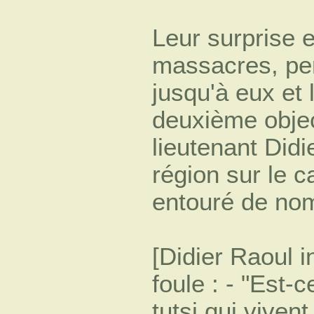
Leur surprise e
massacres, per
jusqu'à eux et 
deuxième object
lieutenant Didi
région sur le c
entouré de nom
[Didier Raoul i
foule : - "Est-c
tutsi qui vivent