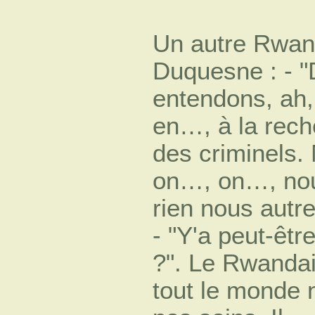
Un autre Rwand
Duquesne : - "
entendons, ah, 
en…, à la rec
des criminels.
on…, on…, no
rien nous autr
- "Y'a peut-êt
?". Le Rwandai
tout le monde 