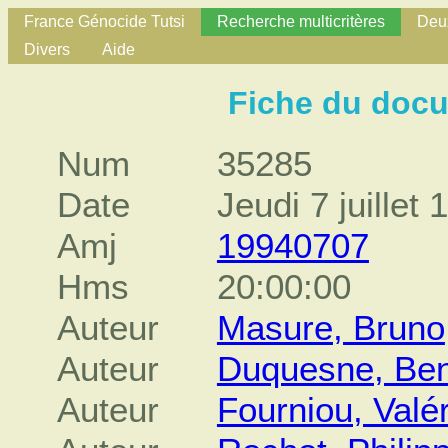
France Génocide Tutsi
Recherche multicritères
Deux
Divers
Aide
Fiche du doc
Num
35285
Date
Jeudi 7 juillet 
Amj
19940707
Hms
20:00:00
Auteur
Masure, Bruno
Auteur
Duquesne, Ben
Auteur
Fourniou, Valér