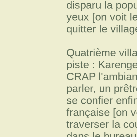
disparu la popu
yeux [on voit l
quitter le villag
Quatrième vill
piste : Kareng
CRAP l'ambianc
parler, un prêt
se confier enfi
française [on v
traverser la co
dans le bureau 