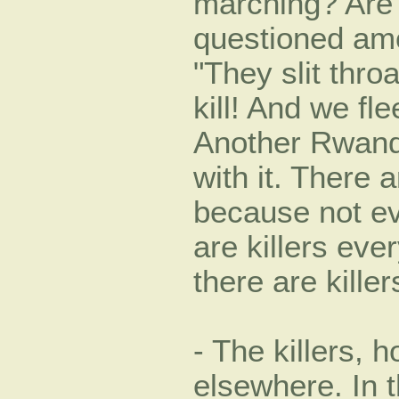
marching? Are 
questioned amo
"They slit thro
kill! And we fl
Another Rwand
with it. There 
because not e
are killers eve
there are killer
- The killers,
elsewhere. In 