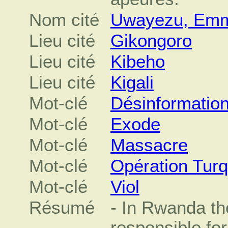
Nom cité
Uwayezu, Em
Lieu cité
Gikongoro
Lieu cité
Kibeho
Lieu cité
Kigali
Mot-clé
Désinformatio
Mot-clé
Exode
Mot-clé
Massacre
Mot-clé
Opération Tur
Mot-clé
Viol
Résumé
- In Rwanda th
responsible fo