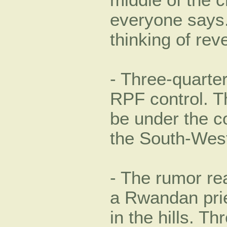
everyone says.
thinking of rev
- Three-quarter
RPF control. T
be under the c
the South-West
- The rumor re
a Rwandan prie
in the hills. Th