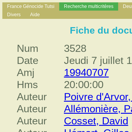
France Génocide Tutsi
Recherche multicritères
Deux
Divers
Aide
Fiche du doc
Num
3528
Date
Jeudi 7 juillet 
Amj
19940707
Hms
20:00:00
Auteur
Poivre d'Arvor,
Auteur
Allémonière, Pa
Auteur
Cosset, David