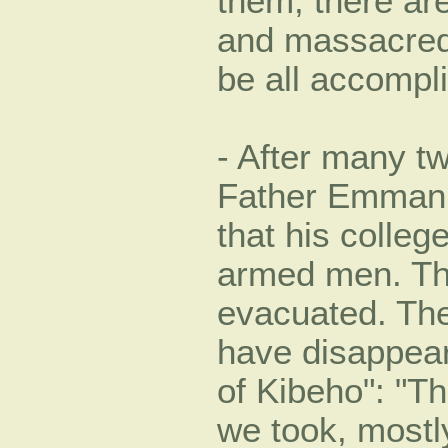
them, there ar
and massacred
be all accompl
- After many tw
Father Emmanu
that his colle
armed men. Th
evacuated. The
have disappear
of Kibeho": "Th
we took, mostl