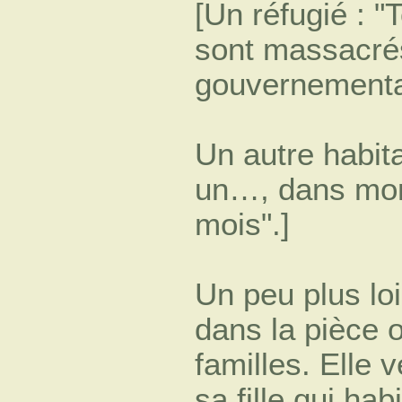
[Un réfugié : "
sont massacrés
gouvernementa
Un autre habita
un…, dans mon 
mois".]
Un peu plus lo
dans la pièce o
familles. Elle 
sa fille qui hab