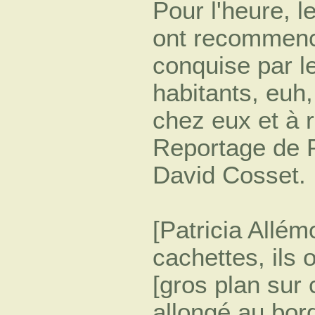
Pour l'heure, 
ont recommencé
conquise par l
habitants, euh
chez eux et à 
Reportage de P
David Cosset.
[Patricia Allémo
cachettes, ils
[gros plan sur
allongé au bord