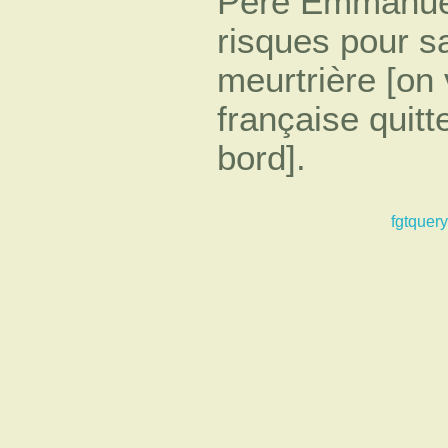
Père Emmanuel.
risques pour sa
meurtrière [on
française quitt
bord].
fgtquery