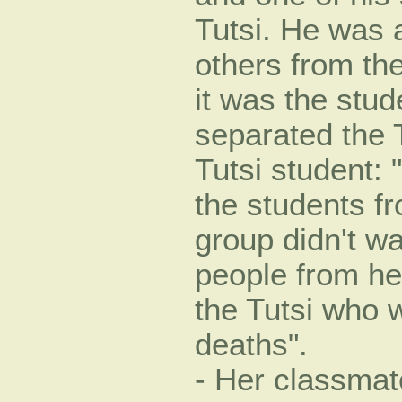
Tutsi. He was 
others from th
it was the stu
separated the 
Tutsi student:
the students f
group didn't wa
people from her
the Tutsi who 
deaths".
- Her classmate