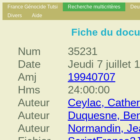
France Génocide Tutsi
Recherche multicritères
Deux
Divers
Aide
Fiche du doc
Num
35231
Date
Jeudi 7 juillet 
Amj
19940707
Hms
24:00:00
Auteur
Ceylac, Cather
Auteur
Duquesne, Ben
Auteur
Normandin, Je