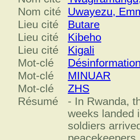
Nom cité
Uwayezu, Em
Lieu cité
Butare
Lieu cité
Kibeho
Lieu cité
Kigali
Mot-clé
Désinformatio
Mot-clé
MINUAR
Mot-clé
ZHS
Résumé
- In Rwanda, th
weeks landed i
soldiers arrive
peacekeepers.