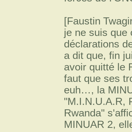
[Faustin Twagi
je ne suis que
déclarations de
a dit que, fin j
avoir quitté l
faut que ses t
euh…, la MINU
"M.I.N.U.A.R, 
Rwanda" s'affic
MINUAR 2, elle