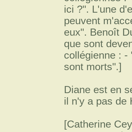
ici ?". L'une d'
peuvent m'acce
eux". Benoît D
que sont deven
collégienne : -
sont morts".]
Diane est en sé
il n'y a pas de
[Catherine Ce