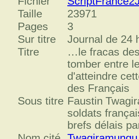
Fichier
ScriptFrance2
Taille
23971
Pages
3
Sur titre
Journal de 24 
Titre
…le fracas des
tomber entre le
d'atteindre ce
des Français
Sous titre
Faustin Twagir
soldats frança
brefs délais pa
Nom cité
Twagiramungu,