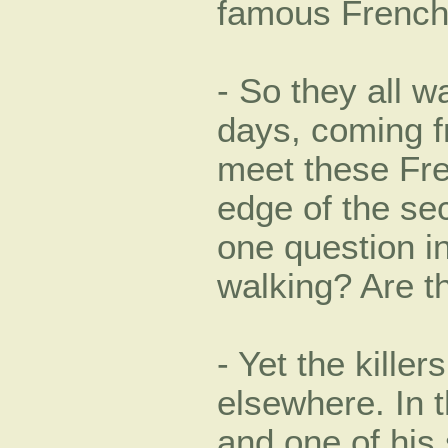
famous French 
- So they all w
days, coming f
meet these Fre
edge of the se
one question i
walking? Are th
- Yet the kille
elsewhere. In 
and one of his 