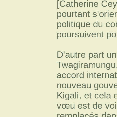
[Catherine Ce
pourtant s'orie
politique du co
poursuivent po
D'autre part u
Twagiramungu, 
accord internati
nouveau gouver
Kigali, et cel
vœu est de voir
remplacés dans