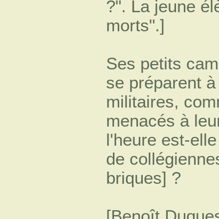
?". La jeune él
morts".]
Ses petits cam
se préparent à
militaires, com
menacés à leur 
l'heure est-ell
de collégienne
briques] ?
[Benoît Duques