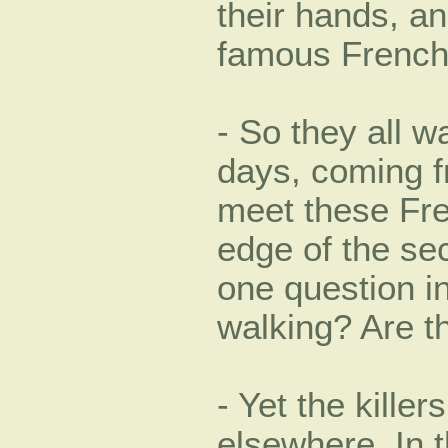
their hands, an
famous French 
- So they all w
days, coming f
meet these Fre
edge of the se
one question i
walking? Are th
- Yet the kille
elsewhere. In 