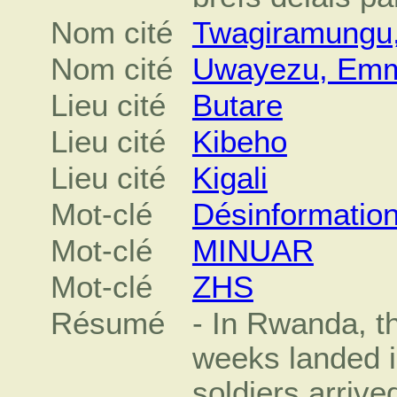
Nom cité
Twagiramungu,
Nom cité
Uwayezu, Em
Lieu cité
Butare
Lieu cité
Kibeho
Lieu cité
Kigali
Mot-clé
Désinformatio
Mot-clé
MINUAR
Mot-clé
ZHS
Résumé
- In Rwanda, th
weeks landed i
soldiers arrive