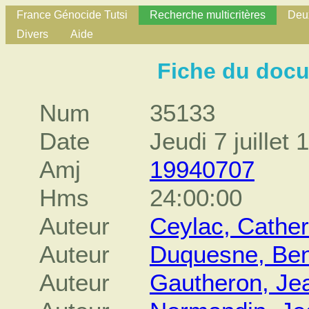
France Génocide Tutsi
Recherche multicritères
Deux
Divers
Aide
Fiche du doc
Num
35133
Date
Jeudi 7 juillet 
Amj
19940707
Hms
24:00:00
Auteur
Ceylac, Cather
Auteur
Duquesne, Ben
Auteur
Gautheron, Je