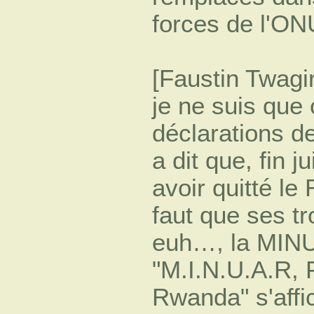
forces de l'ON
[Faustin Twagi
je ne suis que
déclarations de
a dit que, fin j
avoir quitté l
faut que ses t
euh…, la MINU
"M.I.N.U.A.R, 
Rwanda" s'affic