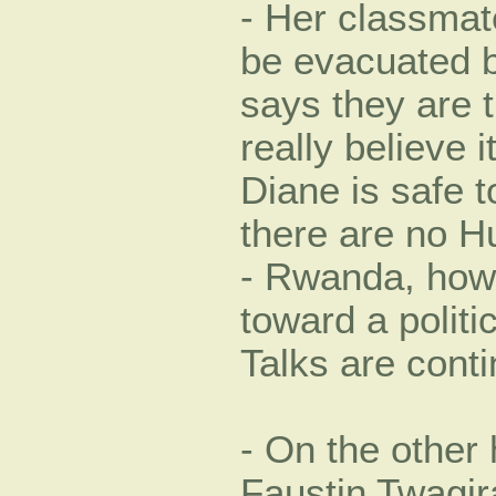
- Her classmate
be evacuated by
says they are 
really believe i
Diane is safe 
there are no H
- Rwanda, how
toward a politic
Talks are conti
- On the other
Faustin Twagir