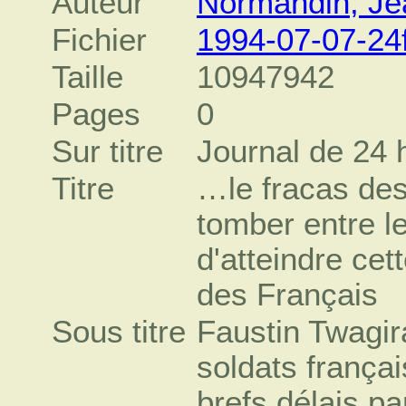
Auteur
Normandin, Je
Fichier
1994-07-07-24
Taille
10947942
Pages
0
Sur titre
Journal de 24 
Titre
…le fracas des
tomber entre le
d'atteindre ce
des Français
Sous titre
Faustin Twagir
soldats frança
brefs délais pa