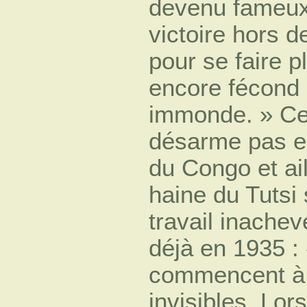
devenu fameux,
victoire hors d
pour se faire p
encore fécond d
immonde. » Cet
désarme pas e
du Congo et ail
haine du Tutsi
travail inachevé
déjà en 1935 :
commencent à s
invisibles. Lor