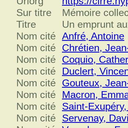
Urlorg
https://cirre.h
Sur titre
Mémoire collect
Titre
Un emprunt aux
Nom cité
Anfré, Antoine
Nom cité
Chrétien, Jean
Nom cité
Coquio, Cather
Nom cité
Duclert, Vincen
Nom cité
Gouteux, Jean
Nom cité
Macron, Emma
Nom cité
Saint-Exupéry,
Nom cité
Servenay, Dav