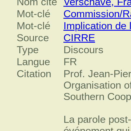
Nom cité
Verschave, Fra
Mot-clé
Commission/Ra
Mot-clé
Implication de
Source
CIRRE
Type
Discours
Langue
FR
Citation
Prof. Jean-Pie
Organisation o
Southern Coop
La parole post
événement qui 