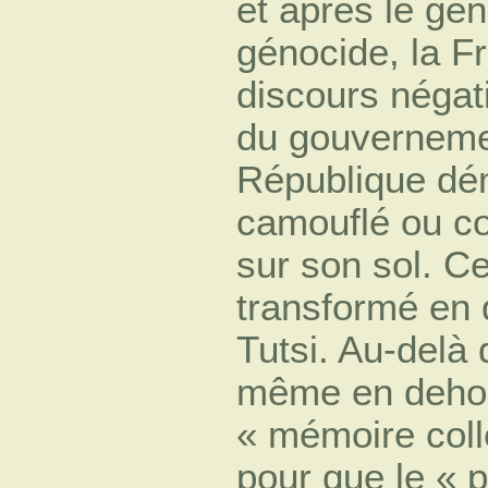
et après le gé
génocide, la Fr
discours négati
du gouvernemen
République dém
camouflé ou co
sur son sol. Ce
transformé en 
Tutsi. Au-delà 
même en dehor
« mémoire coll
pour que le « 