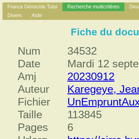
France Génocide Tutsi
Recherche multicritères
Deux
Divers
Aide
Fiche du doc
Num
34532
Date
Mardi 12 sept
Amj
20230912
Auteur
Karegeye, Jea
Fichier
UnEmpruntAux
Taille
113845
Pages
6