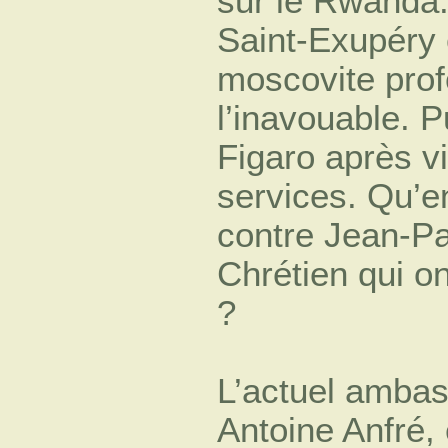
sur le Rwanda.
Saint-Exupéry 
moscovite pro
l’inavouable. P
Figaro après v
services. Qu’en
contre Jean-Pa
Chrétien qui on
?
L’actuel amba
Antoine Anfré, 