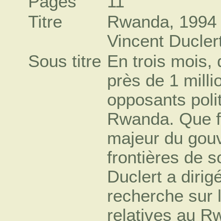
Pages
11
Titre
Rwanda, 1994 :
Vincent Duclert
Sous titre
En trois mois, d
près de 1 millio
opposants poli
Rwanda. Que fa
majeur du gou
frontières de 
Duclert a diri
recherche sur 
relatives au R