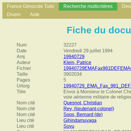
France Génocide Tutsi
Recherche multicritères
Deux
Divers
Aide
Fiche du doc
Num
32227
Date
Vendredi 29 juillet 1994
Amj
19940729
Auteur
Klein, Patrice
Fichier
19940729EMAFax981DEFEMA
Taille
3902034
Pages
5
Urlorg
19940729_EMA_Fax_981_DEF
Titre
Envoi à Monsieur le Colonel Che
voie aérienne militaire de religi
Nom cité
Quesnot, Christian
Nom cité
Rey, (lieutenant-colonel)
Nom cité
Soos, Bernard (de)
Lieu cité
Gihindamuyaga
Lieu cité
Sovu