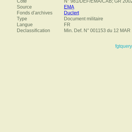
Cote
N° 981/DEF/EMA/CAB; GR 2002 
Source
EMA
Fonds d'archives
Duclert
Type
Document militaire
Langue
FR
Declassification
Min. Def. N° 001153 du 12 MAR
fgtquery