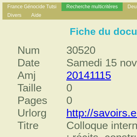
France Génocide Tutsi
Recherche multicritères
Deux
Divers
Aide
Fiche du doc
Num
30520
Date
Samedi 15 no
Amj
20141115
Taille
0
Pages
0
Urlorg
http://savoirs
Titre
Colloque inter