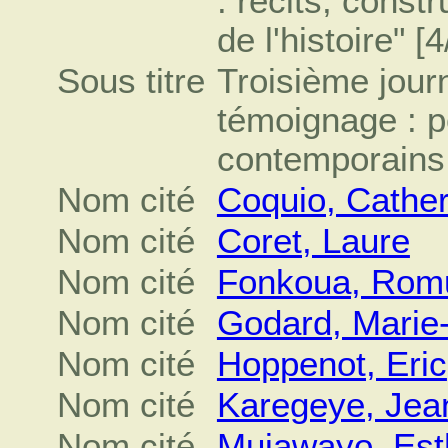
: récits, const
de l'histoire" [4
Sous titre
Troisième journ
témoignage : p
contemporains 
Nom cité
Coquio, Cather
Nom cité
Coret, Laure
Nom cité
Fonkoua, Rom
Nom cité
Godard, Marie
Nom cité
Hoppenot, Eric
Nom cité
Karegeye, Jea
Nom cité
Mujawayo, Est