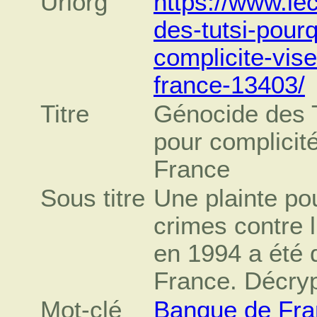
Urlorg
https://www.le
des-tutsi-pour
complicite-vis
france-13403/
Titre
Génocide des T
pour complicit
France
Sous titre
Une plainte po
crimes contre
en 1994 a été 
France. Décry
Mot-clé
Banque de Fra