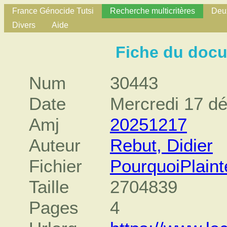
France Génocide Tutsi
Recherche multicritères
Deux
Divers
Aide
Fiche du doc
Num
30443
Date
Mercredi 17 d
Amj
20251217
Auteur
Rebut, Didier
Fichier
PourquoiPlain
Taille
2704839
Pages
4