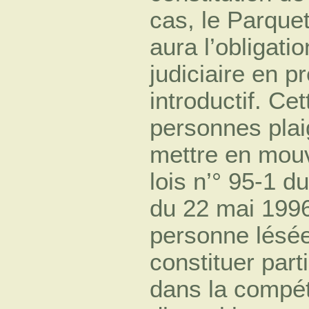
cas, le Parquet
aura l’obligati
judiciaire en p
introductif. Cet
personnes plaig
mettre en mouv
lois n’° 95-1 d
du 22 mai 1996
personne lésée 
constituer part
dans la compé